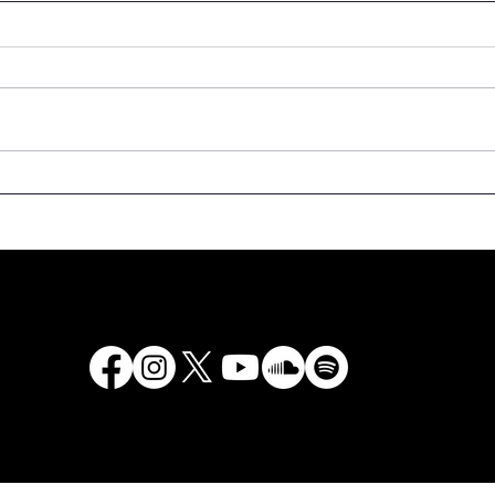
Izdevējam Ansim Gulbim
Izde
veltītas krājuma izlases
Rapa
"Nācijas vertikāle"
kole