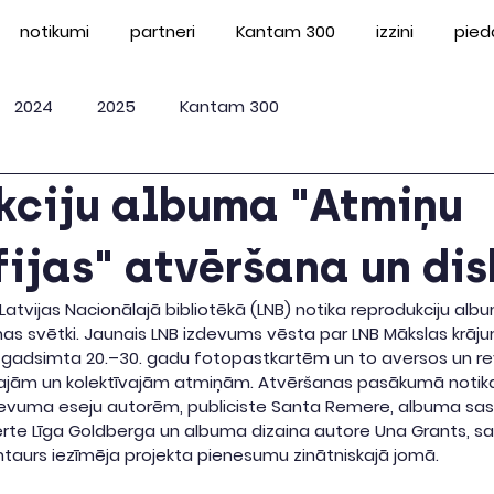
notikumi
partneri
Kantam 300
izzini
pied
2024
2025
Kantam 300
kciju albuma "Atmiņu
ijas" atvēršana un dis
 Latvijas Nacionālajā bibliotēkā (LNB) notika reprodukciju alb
nas svētki. Jaunais LNB izdevums vēsta par LNB Mākslas krāju
. gadsimta 20.–30. gadu fotopastkartēm un to aversos un re
ajām un kolektīvajām atmiņām. Atvēršanas pasākumā notika d
zdevuma eseju autorēm, publiciste Santa Remere, albuma sast
rte Līga Goldberga un albuma dizaina autore Una Grants, sa
ntaurs iezīmēja projekta pienesumu zinātniskajā jomā.