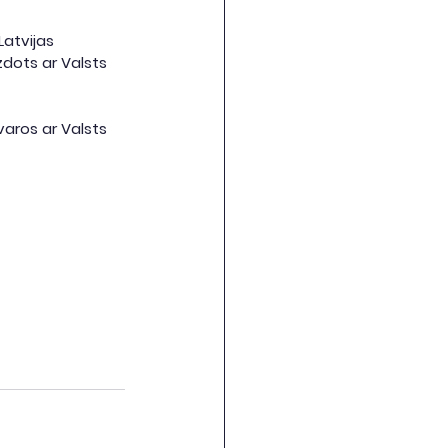
atvijas 
zdots ar Valsts 
aros ar Valsts 