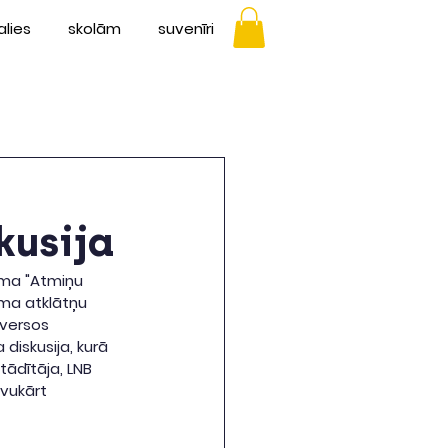
alies
skolām
suvenīri
kusija
uma "Atmiņu 
ma atklātņu 
versos 
iskusija, kurā 
ādītāja, LNB 
vukārt 