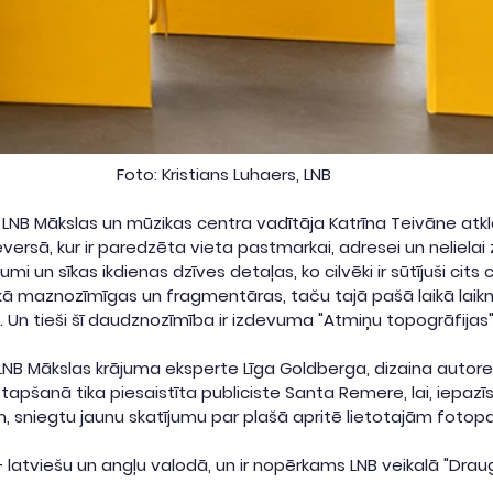
Foto: Kristians Luhaers, LNB
NB Mākslas un mūzikas centra vadītāja Katrīna Teivāne atklāj:
versā, kur ir paredzēta vieta pastmarkai, adresei un nelielai ziņ
umi un sīkas ikdienas dzīves detaļas, ko cilvēki ir sūtījuši cits
t kā maznozīmīgas un fragmentāras, taču tajā pašā laikā lai
. Un tieši šī daudznozīmība ir izdevuma "Atmiņu topogrāfijas"
LNB Mākslas krājuma eksperte Līga Goldberga, dizaina autore
apšanā tika piesaistīta publiciste Santa Remere, lai, iepazīs
, sniegtu jaunu skatījumu par plašā apritē lietotajām fotop
– latviešu un angļu valodā, un ir nopērkams LNB veikalā "Drau