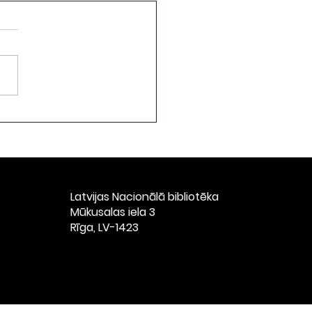
vniecības "Valters un
" agrīno izdevumu
kcijas izstāde
Latvijas Nacionālā bibliotēka
​Mūkusalas iela 3
Rīga, LV-1423