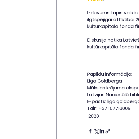
Izdevums tapis valsts 
ilgtspējīgai attīstībai
kultūrkapitāla fonda fi
Diskusija notika Latvi
kultūrkapitāla fonda fi
Papildu informācija:
Līga Goldberga
Mākslas krājuma eksp
Latvijas Nacionālā bib
E-pasts: liga.goldberg
Tālr.: +371 67716009
2023