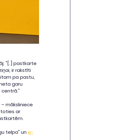
 "[..] pastkarte 
ai, ir rakstīti 
 citam pa pastu, 
kmeta garu 
 centrā."
 – māksliniece 
toties ar 
astkartēm.
gu telpa" un 
e-