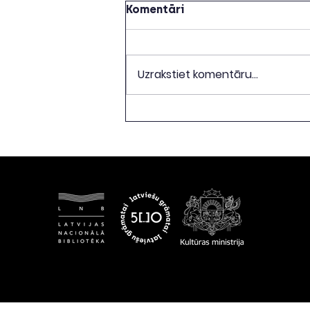
Komentāri
Uzrakstiet komentāru...
Diskusija "Grāmata.
Forma. Stabilitāte"