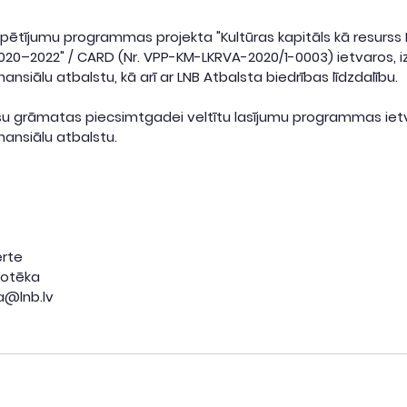
pētījumu programmas projekta "Kultūras kapitāls kā resurss L
 2020–2022" / CARD (Nr. VPP-KM-LKRVA-2020/1-0003) ietvaros, i
nansiālu atbalstu, kā arī ar LNB Atbalsta biedrības līdzdalību.
ešu grāmatas piecsimtgadei veltītu lasījumu programmas ietv
nansiālu atbalstu.
erte
liotēka
a@lnb.lv