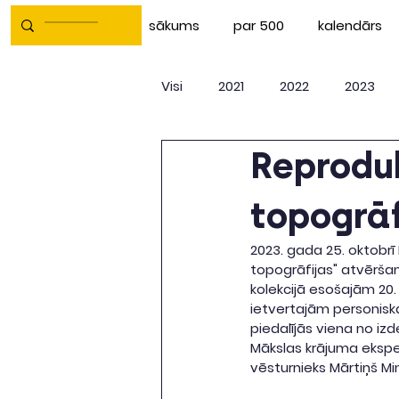
sākums
par 500
kalendārs
Visi
2021
2022
2023
Reprodu
topogrāf
2023. gada 25. oktobrī
topogrāfijas" atvērša
kolekcijā esošajām 20
ietvertajām personisk
piedalījās viena no i
Mākslas krājuma ekspe
vēsturnieks Mārtiņš Mi