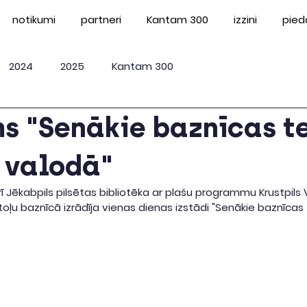
notikumi
partneri
Kantam 300
izzini
pied
2024
2025
Kantam 300
s "Senākie baznīcas te
 valodā"
 Jēkabpils pilsētas bibliotēka ar plašu programmu Krustpils 
oļu baznīcā izrādīja vienas dienas izstādi "Senākie baznīcas t