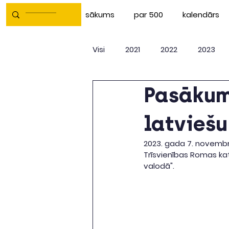
sākums
par 500
kalendārs
Visi
2021
2022
2023
Pasākum
latviešu
2023. gada 7. novembrī
Trīsvienības Romas kat
valodā". 