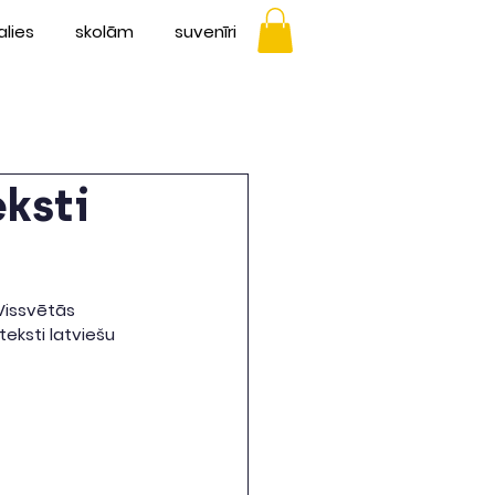
alies
skolām
suvenīri
ksti
Vissvētās 
eksti latviešu 