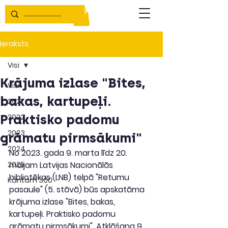
Ieraksts
Visi
Krājuma izlase "Bites,
Visi
bakas, kartupeļi.
2021
Praktisko padomu
2022
2023
grāmatu pirmsākumi"
2024
No 2023. gada 9. marta līdz 20. 
2025
maijam Latvijas Nacionālās 
bibliotēkas (LNB) telpā "Retumu 
Kantam 300
pasaule" (5. stāvā) būs apskatāma 
krājuma izlase "Bites, bakas, 
kartupeļi. Praktisko padomu 
grāmatu pirmsākumi". Atklāšana 9. 