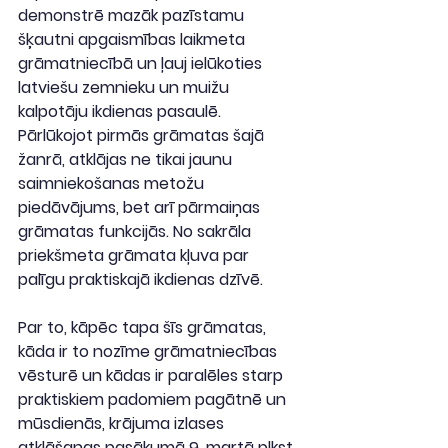
demonstrē mazāk pazīstamu 
šķautni apgaismības laikmeta 
grāmatniecībā un ļauj ielūkoties 
latviešu zemnieku un muižu 
kalpotāju ikdienas pasaulē. 
Pārlūkojot pirmās grāmatas šajā 
žanrā, atklājas ne tikai jaunu 
saimniekošanas metožu 
piedāvājums, bet arī pārmaiņas 
grāmatas funkcijās. No sakrāla 
priekšmeta grāmata kļuva par 
palīgu praktiskajā ikdienas dzīvē.
Par to, kāpēc tapa šīs grāmatas, 
kāda ir to nozīme grāmatniecības 
vēsturē un kādas ir paralēles starp 
praktiskiem padomiem pagātnē un 
mūsdienās, krājuma izlases 
atklāšanas pasākumā 9. martā plkst. 