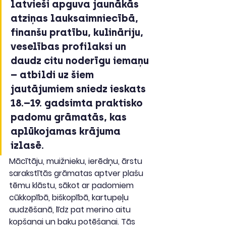
latvieši apguva jaunākās 
atziņas lauksaimniecībā, 
finanšu pratību, kulināriju, 
veselības profilaksi un 
daudz citu noderīgu iemaņu 
– atbildi uz šiem 
jautājumiem sniedz ieskats 
18.–19. gadsimta praktisko 
padomu grāmatās, kas 
aplūkojamas krājuma 
izlasē.
Mācītāju, muižnieku, ierēdņu, ārstu 
sarakstītās grāmatas aptver plašu 
tēmu klāstu, sākot ar padomiem 
cūkkopībā, biškopībā, kartupeļu 
audzēšanā, līdz pat merino aitu 
kopšanai un baku potēšanai. Tās 