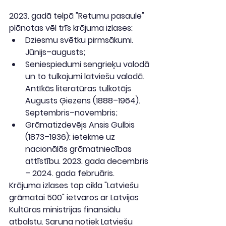
2023. gadā telpā "Retumu pasaule" 
plānotas vēl trīs krājuma izlases:
Dziesmu svētku pirmsākumi. 
Jūnijs–augusts;
Seniespiedumi sengrieķu valodā 
un to tulkojumi latviešu valodā. 
Antīkās literatūras tulkotājs 
Augusts Ģiezens (1888–1964). 
Septembris–novembris;
Grāmatizdevējs Ansis Gulbis 
(1873–1936): ietekme uz 
nacionālās grāmatniecības 
attīstību. 2023. gada decembris 
– 2024. gada februāris.
Krājuma izlases top cikla "Latviešu 
grāmatai 500" ietvaros ar Latvijas 
Kultūras ministrijas finansiālu 
atbalstu. Saruna notiek Latviešu 