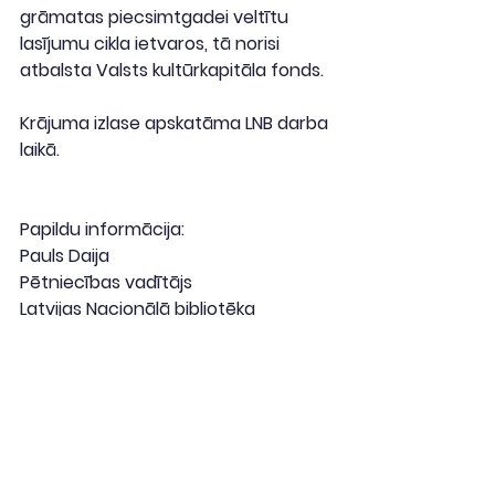
grāmatas piecsimtgadei veltītu 
lasījumu cikla ietvaros, tā norisi 
atbalsta Valsts kultūrkapitāla fonds.
Krājuma izlase apskatāma LNB darba 
laikā.
Papildu informācija:
Pauls Daija
Pētniecības vadītājs
Latvijas Nacionālā bibliotēka
E-pasts: 
pauls.daija@lnb.lv
2023