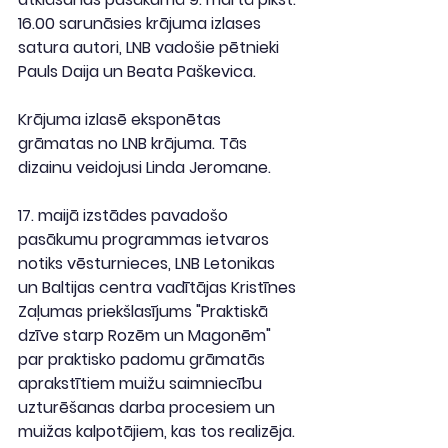
16.00 sarunāsies krājuma izlases 
satura autori, LNB vadošie pētnieki 
Pauls Daija un Beata Paškevica.
Krājuma izlasē eksponētas 
grāmatas no LNB krājuma. Tās 
dizainu veidojusi Linda Jeromane.
17. maijā izstādes pavadošo 
pasākumu programmas ietvaros 
notiks vēsturnieces, LNB Letonikas 
un Baltijas centra vadītājas Kristīnes 
Zaļumas priekšlasījums "Praktiskā 
dzīve starp Rozēm un Magonēm" 
par praktisko padomu grāmatās 
aprakstītiem muižu saimniecību 
uzturēšanas darba procesiem un 
muižas kalpotājiem, kas tos realizēja.