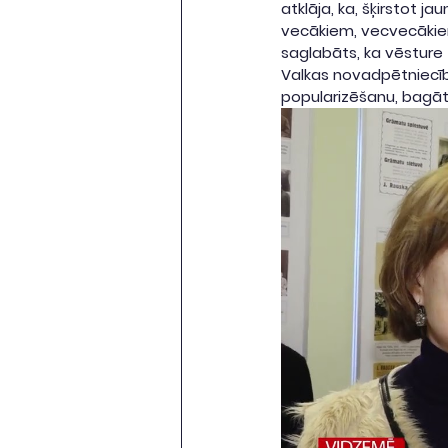
atklāja, ka, šķirstot 
vecākiem, vecvecākiem 
saglabāts, ka vēsture 
Valkas novadpētniecīb
popularizēšanu, bagāt