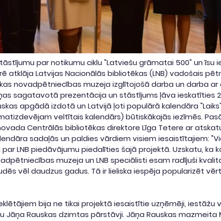
āstījumu par notikumu ciklu "Latviešu grāmatai 500" un īsu ie
 atklāja Latvijas Nacionālās bibliotēkas (LNB) vadošais pētn
alkas novadpētniecības muzeja izglītojošā darba un darba ar
iņas sagatavotā prezentācija un stāstījums ļāva ieskatīties 
kas apgādā izdotā un Latvijā ļoti populārā kalendāra "Laiks"
matizdevējam veltītais kalendārs) būtiskākajās iezīmēs. Pas
ovada Centrālās bibliotēkas direktore Līga Tetere ar atskatu
alendāra sadaļās un paldies vārdiem visiem iesaistītajiem: "V
a par LNB piedāvājumu piedalīties šajā projektā. Uzskatu, ka 
vadpētniecības muzeja un LNB speciālisti esam radījuši kvalit
ēs vēl daudzus gadus. Tā ir lieliska iespēja popularizēt vērt
ājiem bija ne tikai projektā iesaistītie uzņēmēji, iestāžu vadī
žu Jāņa Rauskas dzimtas pārstāvji. Jāņa Rauskas mazmeita M