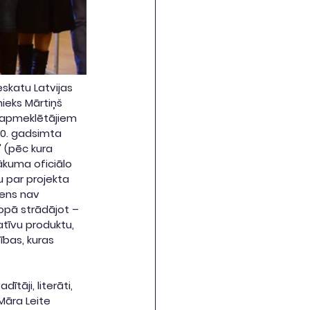
skatu Latvijas 
ieks Mārtiņš 
 apmeklētājiem 
20. gadsimta 
 (pēc kura 
ākuma oficiālo 
 par projekta 
iens nav 
kopā strādājot – 
atīvu produktu, 
ības, kuras 
tāji, literāti, 
āra Leite 