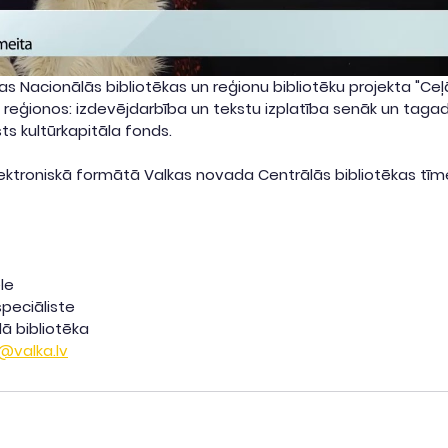
as Nacionālās bibliotēkas un reģionu bibliotēku projekta "Ceļ
 reģionos: izdevējdarbība un tekstu izplatība senāk un tagad"
sts kultūrkapitāla fonds.
ektroniskā formātā Valkas novada Centrālās bibliotēkas tīme
le
speciāliste
ā bibliotēka
valka.lv