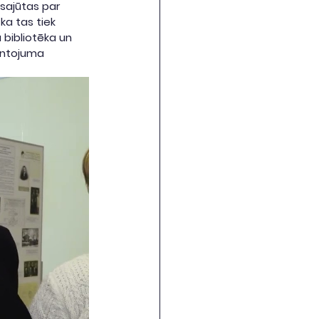
sajūtas par 
a tas tiek 
 bibliotēka un 
antojuma 