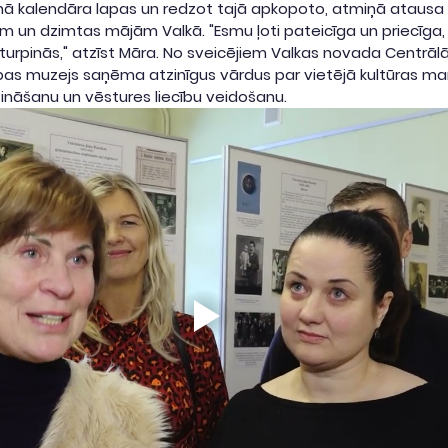
jaunā kalendāra lapas un redzot tajā apkopoto, atmiņā atausa 
un dzimtas mājām Valkā. "Esmu ļoti pateicīga un priecīga, k
turpinās," atzīst Māra. No sveicējiem Valkas novada Centrālā
as muzejs saņēma atzinīgus vārdus par vietējā kultūras m
ināšanu un vēstures liecību veidošanu.