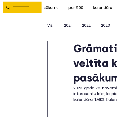
sākums
par 500
kalendārs
Visi
2021
2022
2023
Grāmati
veltīta 
pasāku
2023. gada 25. novemb
interesentu loks, lai 
kalendāra "LAIKS. Kale