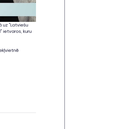
ā uz "Latviešu 
 ietvaros, kuru 
kļvietnē 