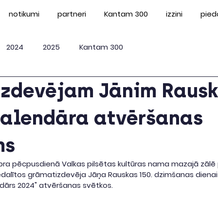
notikumi
partneri
Kantam 300
izzini
pied
2024
2025
Kantam 300
zdevējam Jānim Raus
kalendāra atvēršanas
ms
ra pēcpusdienā Valkas pilsētas kultūras nama mazajā zālē p
piedalītos grāmatizdevēja Jāņa Rauskas 150. dzimšanas dienai 
ndārs 2024" atvēršanas svētkos.