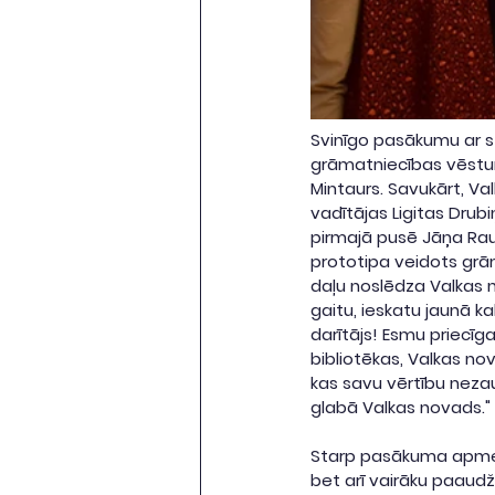
Svinīgo pasākumu ar st
grāmatniecības vēsturē
Mintaurs. Savukārt, V
vadītājas Ligitas Drub
pirmajā pusē Jāņa Raus
prototipa veidots grā
daļu noslēdza Valkas n
gaitu, ieskatu jaunā k
darītājs! Esmu priecīg
bibliotēkas, Valkas no
kas savu vērtību nezaud
glabā Valkas novads."
Starp pasākuma apmeklēt
bet arī vairāku paaud