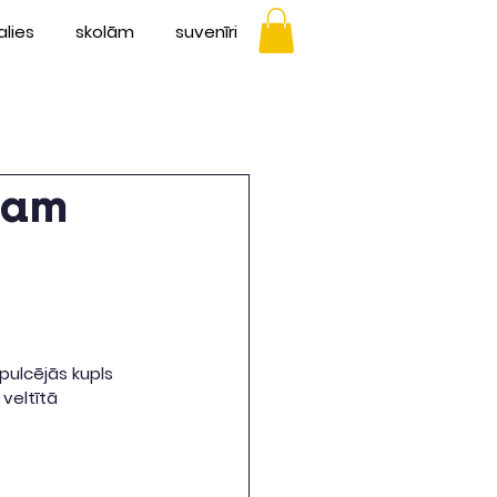
alies
skolām
suvenīri
kam
ulcējās kupls 
veltītā 