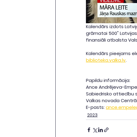
Kalendārs izdots Latvij
grāmatai 500" Latvijas
finansiāli atbalsta Val
Kalendārs pieejams el
biblioteka.valka.lv
.
Papildu informācija:
Ance Andrējeva-Empe
Sabiedrisko attiecību 
Valkas novada Centrāl
E-pasts: 
ance.empele@
2023