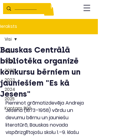
Ieraksts
Visi
Bauskas Centrālā
Visi
bibliotēka organizē
2021
konkursu bērniem un
2022
2023
jauniešiem "Es kā
2024
Jesens"
2025
Pieminot grāmatizdevēja Andreja 
Kantam 300
Jesena (1873–1958) vārdu un 
devumu bērnu un jauniešu 
literatūrā, Bauskas novada 
vispārizglītojošu skolu 1.–9. klašu 