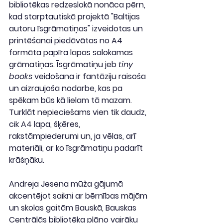
bibliotēkas redzeslokā nonāca pērn, 
kad starptautiskā projektā "Baltijas 
autoru īsgrāmatiņas" izveidotas un 
printēšanai piedāvātas no A4 
formāta papīra lapas salokamas 
grāmatiņas. Īsgrāmatiņu jeb 
tiny 
books
 veidošana ir fantāziju raisoša 
un aizraujoša nodarbe, kas pa 
spēkam būs kā lielam tā mazam. 
Turklāt nepieciešams vien tik daudz, 
cik A4 lapa, šķēres, 
rakstāmpiederumi un, ja vēlas, arī 
materiāli, ar ko īsgrāmatiņu padarīt 
krāšņāku.
Andreja Jesena mūža gājumā 
akcentējot saikni ar bērnības mājām 
un skolas gaitām Bauskā, Bauskas 
Centrālās bibliotēka plāno vairāku 