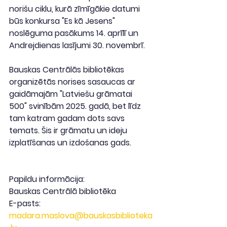
norišu ciklu, kurā zīmīgākie datumi 
būs konkursa "Es kā Jesens" 
noslēguma pasākums 14. aprīlī un 
Andrejdienas lasījumi 30. novembrī. 
Bauskas Centrālās bibliotēkas 
organizētās norises sasaucas ar 
gaidāmajām "Latviešu grāmatai 
500" svinībām 2025. gadā, bet līdz 
tam katram gadam dots savs 
temats. Šis ir grāmatu un ideju 
izplatīšanas un izdošanas gads.
Papildu informācija:
Bauskas Centrālā bibliotēka
E-pasts: 
madara.maslova@bauskasbiblioteka