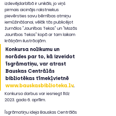
izdevējdarbībā ir unikāls, jo viņš 
pirmais aicinājis rakstniekus 
pievērsties savu bērnības atmiņu 
iemūžināšanai, vēlāk tās publicējot 
žurnālos "Jaunības Tekas" un "Mazās 
Jaunības Tekas" kopā ar tam laikam 
krāšņām ilustrācijām. 
Konkursa nolikumu un 
norādes par to, kā izveidot 
īsgrāmatiņu, var atrast 
Bauskas Centrālās 
bibliotēkas tīmekļvietnē 
www.bauskasbiblioteka.lv
. 
Konkursa darbus var iesniegt līdz 
2023. gada 6. aprīlim.
Īsgrāmatiņu ideja Bauskas Centrālās 