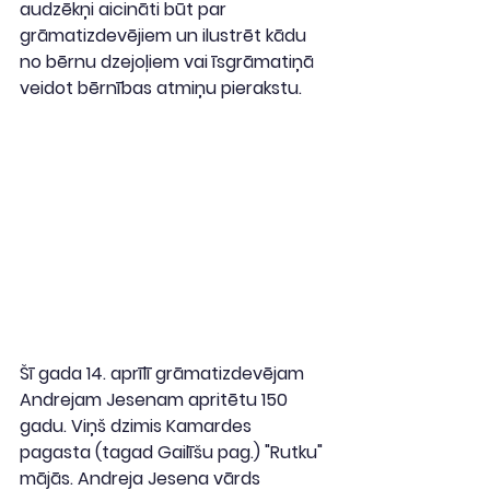
audzēkņi aicināti būt par 
grāmatizdevējiem un ilustrēt kādu 
no bērnu dzejoļiem vai īsgrāmatiņā 
veidot bērnības atmiņu pierakstu.
Šī gada 14. aprīlī grāmatizdevējam 
Andrejam Jesenam apritētu 150 
gadu. Viņš dzimis Kamardes 
pagasta (tagad Gailīšu pag.) "Rutku" 
mājās. Andreja Jesena vārds 