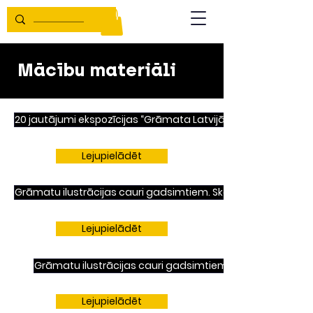
Mācību materiāli
20 jautājumi ekspozīcijas “Grāmata Latvijā” apmeklējumam.
Lejupielādēt
Grāmatu ilustrācijas cauri gadsimtiem. Skolēniem.
Lejupielādēt
Grāmatu ilustrācijas cauri gadsimtiem. Skolotājiem.
Lejupielādēt