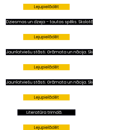
Lejupielādēt
Dziesmas un dzeja – tautas spēks. Skolotājiem.
Lejupielādēt
Jaunlatviešu stāsti. Grāmata un nācija. Skolēniem.
Lejupielādēt
Jaunlatviešu stāsti. Grāmata un nācija. Skolotājiem.
Lejupielādēt
Literatūra trimdā.
Lejupielādēt