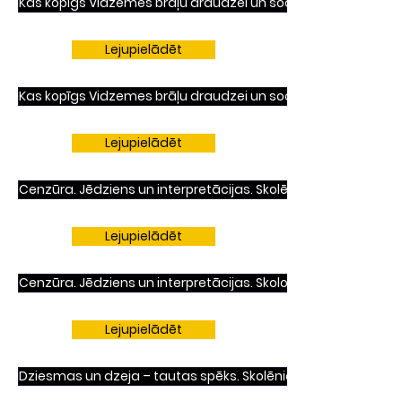
Kas kopīgs Vidzemes brāļu draudzei un soctīkliem? Skolēnie
Lejupielādēt
Kas kopīgs Vidzemes brāļu draudzei un soctīkliem? Skolotāji
Lejupielādēt
Cenzūra. Jēdziens un interpretācijas. Skolēniem.
Lejupielādēt
Cenzūra. Jēdziens un interpretācijas. Skolotājiem.
Lejupielādēt
Dziesmas un dzeja – tautas spēks. Skolēniem.