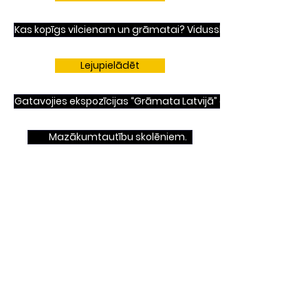
Kas kopīgs vilcienam un grāmatai? Vidusskolēniem.
Lejupielādēt
Gatavojies ekspozīcijas “Grāmata Latvijā” apmeklējumam!
Mazākumtautību skolēniem.
Lejupielādēt
“Latviešu grāmatai 500” stāstu izlase