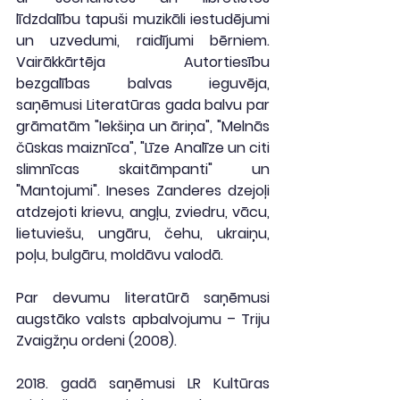
līdzdalību tapuši muzikāli iestudējumi 
un uzvedumi, raidījumi bērniem. 
Vairākkārtēja Autortiesību 
bezgalības balvas ieguvēja, 
saņēmusi Literatūras gada balvu par 
grāmatām "Iekšiņa un āriņa", "Melnās 
čūskas maiznīca", "Līze Analīze un citi 
slimnīcas skaitāmpanti" un 
"Mantojumi". Ineses Zanderes dzejoļi 
atdzejoti krievu, angļu, zviedru, vācu, 
lietuviešu, ungāru, čehu, ukraiņu, 
poļu, bulgāru, moldāvu valodā.
Par devumu literatūrā saņēmusi 
augstāko valsts apbalvojumu – Triju 
Zvaigžņu ordeni (2008).
2018. gadā saņēmusi LR Kultūras 