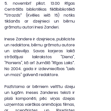
5. novembrī plkst. 13.00 Rīgas 
Centrālās bibliotēkas filiālbibliotēkā 
“Strazds” (Kvēles ielā 15) notiks 
tikšanās ar dzejnieci un bērnu 
grāmatu autori Inesi Zanderi.
Inese Zandere ir dzejniece, publiciste 
un redaktore, bērnu grāmatu autore 
un izdevēja. Savas karjeras laikā 
strādājusi laikrakstos "Diena", 
"Pionieris", kā arī žurnālā "Rīgas Laiks”. 
No 2004. gada ir izdevniecības "Liels 
un mazs" galvenā redaktore.
Pazīstama ar bērniem veltītu dzeju 
un lugām. Ineses Zanderes teksti ir 
plaši komponēti, pēc viņas dzejas 
uzņemtas vairākas animācijas filmas, 
ar scenāristes un libretistes 