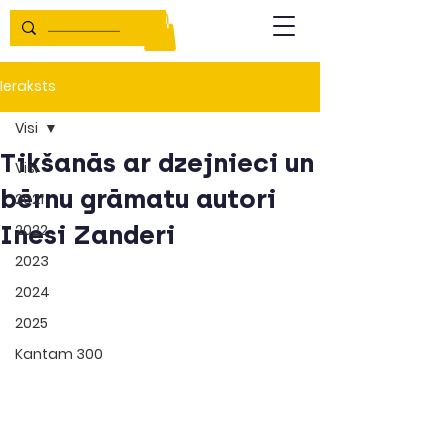
Ieraksts
Visi
Tikšanās ar dzejnieci un
Visi
bērnu grāmatu autori
2021
Inesi Zanderi
2022
2023
2024
2025
Kantam 300