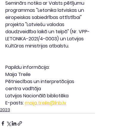
Seminārs notika ar Valsts pētījumu 
programmas "Letonika latviskas un 
eiropeiskas sabiedrības attīstībai" 
projekta "Latviešu valodas 
daudzveidība laikā un telpā" (Nr. VPP-
LETONIKA-2021/4-0003) un Latvijas 
Kultūras ministrijas atbalstu.
Papildu informācija:
Maija Treile
Pētniecības un interpretācijas 
centra vadītāja
Latvijas Nacionālā bibliotēka
E-pasts: 
maija.treile@lnb.lv
2023