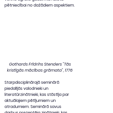
pētniecībai no dažādiem aspektiem.
Gothards Frīdrihs Stenders "Tās 
kristīgās mācības grāmata", 1776 
Starpdisciplinārajā seminārā 
piedalījās valodnieki un 
literatūrzinātnieki, kas stāstīja par 
aktuālajiem pētījumiem un 
atradumiem. Seminārā savus 
darbus prezentēja zinātnieki, kas 