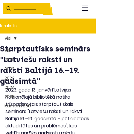
Ieraksts
Visi
Starptautisks seminārs
Visi
"Latviešu raksti un
2021
raksti Baltijā 16.–19.
2022
2023
gadsimtā"
2024
2023. gada 13. janvārī Latvijas 
2025
Nacionālajā bibliotēkā notika 
trīspadsmitais starptautiskais 
Kantam 300
seminārs "Latviešu raksti un raksti 
Baltijā 16.–19. gadsimtā – pētniecības 
aktualitātes un problēmas", kas 
veltīts agrāko gadsimtu rakstu 