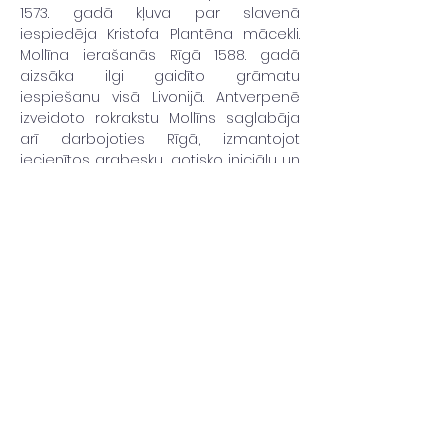
1573. gadā kļuva par slavenā 
iespiedēja Kristofa Plantēna mācekli. 
Mollīna ierašanās Rīgā 1588. gadā 
aizsāka ilgi gaidīto grāmatu 
iespiešanu visā Livonijā. Antverpenē 
izveidoto rokrakstu Mollīns saglabāja 
arī darbojoties Rīgā, izmantojot 
iecienītos arabesku, gotisko iniciāļu un 
vinješu motīvus. Konference izcels 
Baltijas valstu un Beļģijas, kā arī 
Nīderlandes vēsturiskās saites…
Uzzini vairāk