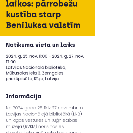
laikos: pārrobežu
kustība starp
Beniluksa valstīm
Notikuma vieta un laiks
2024. g. 25. nov. 11:00 – 2024. g. 27. nov.
17:00
Latvijas Nacionālā bibliotēka,
Mūkusalas iela 3, Zemgales
priekšpilsēta, Rīga, Latvija
Informācija
No 2024. gada 25. līdz 27. novembrim 
Latvijas Nacionālajā bibliotēkā (LNB) 
un Rīgas vēstures un kuģniecības 
muzejā (RVKM) norisināsies 
starptautiska zinātniska konference 