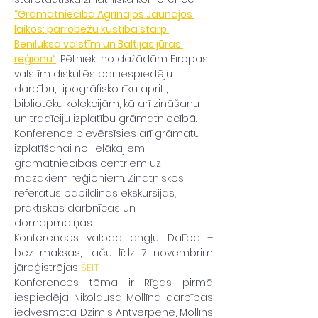
“Grāmatniecība Agrīnajos Jaunajos 
laikos: pārrobežu kustība starp 
Beniluksa valstīm un Baltijas jūras 
reģionu”
. 
Pētnieki no dažādām Eiropas 
valstīm diskutēs par iespiedēju 
darbību, tipogrāfisko rīku apriti, 
bibliotēku kolekcijām, kā arī zināšanu 
un tradīciju izplatību grāmatniecībā. 
Konference pievērsīsies arī grāmatu 
izplatīšanai no lielākajiem 
grāmatniecības centriem uz 
mazākiem reģioniem. Zinātniskos 
referātus papildinās ekskursijas, 
praktiskas darbnīcas un 
domapmaiņas.
Konferences valoda: angļu. Dalība – 
bez maksas, taču līdz 7. novembrim 
jāreģistrējas 
ŠEIT
Konferences tēma ir Rīgas pirmā 
iespiedēja Nikolausa Mollīna darbības 
iedvesmota. Dzimis Antverpenē, Mollīns 