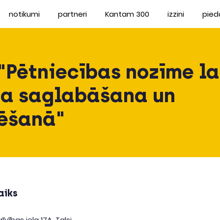
notikumi
partneri
Kantam 300
izzini
pied
"Pētniecības nozīme la
a saglabāšana un
ēšanā"
aiks
īvības iela 17A, Talsi