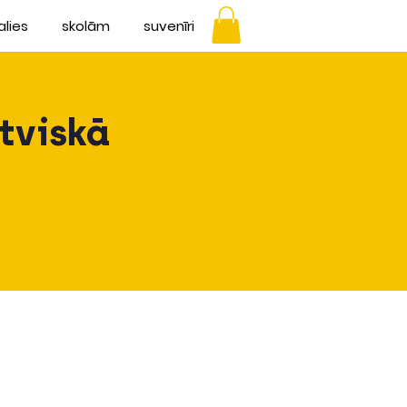
alies
skolām
suvenīri
tviskā