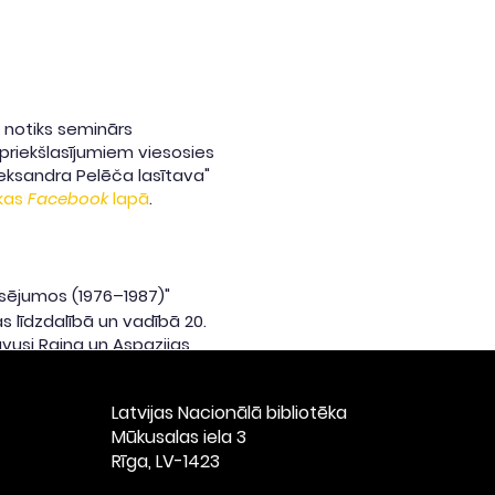
) notiks seminārs
priekšlasījumiem viesosies
eksandra Pelēča lasītava"
ēkas
Facebook
lapā
.
0 sējumos (1976–1987)"
 līdzdalībā un vadībā 20.
uvusi Raiņa un Aspazijas
tapa Raiņa Kopotu rakstu
ju un redaktoru portreti
Latvijas Nacionālā bibliotēka
cekļu ikdienas kopdarbā
​Mūkusalas iela 3
Rīga, LV-1423