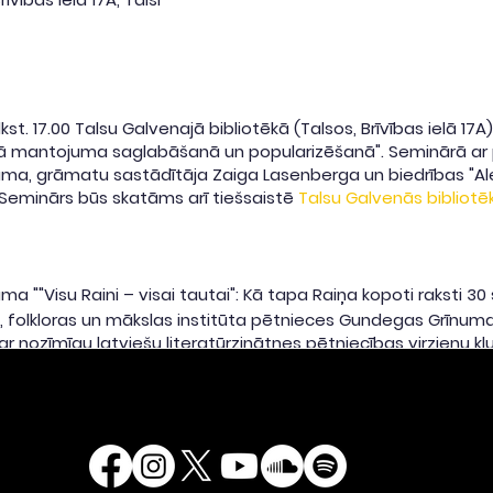
st. 17.00 Talsu Galvenajā bibliotēkā (Talsos, Brīvības ielā 17A
skā mantojuma saglabāšanā un popularizēšanā". Seminārā ar 
numa, grāmatu sastādītāja Zaiga Lasenberga un biedrības "Al
 Seminārs būs skatāms arī tiešsaistē
Talsu Galvenās bibliot
uma ""Visu Raini – visai tautai": Kā tapa Raiņa kopoti raksti 3
, folkloras un mākslas institūta pētnieces Gundegas Grīnumas
 nozīmīgu latviešu literatūrzinātnes pētniecības virzienu kļ
 rainoloģija. Seminārā Gundega Grīnuma pastāstīs par to, kā 
sējumos. Priekšlasījumā ieskicēti izdevuma vadošo sastādītā
ēciskā profilējumā; parādīts, kā pētniecības veterānu un mā
toloģijas skola un izauga jauna rainologu paaudze.
 grāmata: Zaigas Lasenbergas pieredzes stāsts"