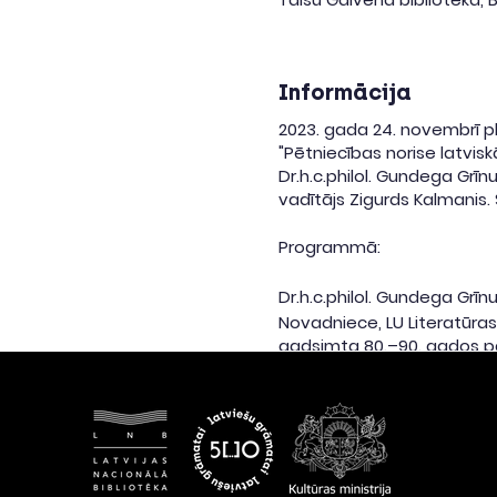
Informācija
2023. gada 24. novembrī plk
"Pētniecības norise latvi
Dr.h.c.philol. Gundega Grī
vadītājs Zigurds Kalmanis.
Programmā:
Dr.h.c.philol. Gundega Grīn
Novadniece, LU Literatūras
gadsimta 80.–90. gados par
daiļrades izpēte jeb t. s.
akadēmiskais izdevums 30 
gan profesionālā, gan cilv
pilnveidojās latviešu teks
Zaiga Lasenberga "Kā top