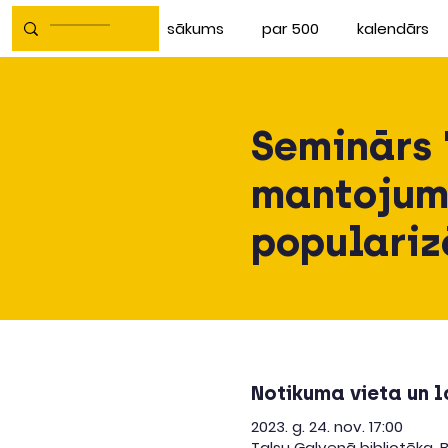
sākums
par 500
kalendārs
Seminārs 
mantojum
populariz
Notikuma vieta un l
2023. g. 24. nov. 17:00
Talsu Galvenā bibliotēka, Br