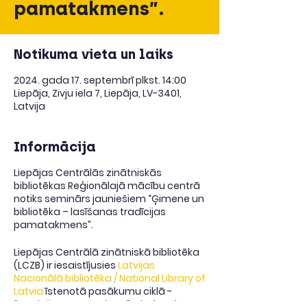
pamatakmens”.
Notikuma vieta un laiks
2024. gada 17. septembrī plkst. 14:00
Liepāja, Zivju iela 7, Liepāja, LV-3401,
Latvija
Informācija
Liepājas Centrālās zinātniskās
bibliotēkas Reģionālajā mācību centrā
notiks seminārs jauniešiem “Ģimene un
bibliotēka – lasīšanas tradīcijas
pamatakmens”.
Liepājas Centrālā zinātniskā bibliotēka
(LCZB) ir iesaistījusies
Latvijas
Nacionālā bibliotēka / National Library of
Latvia
īstenotā pasākumu ciklā -
“Latviešu grāmatai 500”, piedāvājot