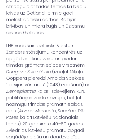
atspoguļojot tādas tēmas kā bēgļu 
laivas uz Gotlandi, pirmie gadi 
melnstrādnieku darbos, Baltijas 
brīvības un miera kuģis un Dziesmu 
dienas Gotlandē.
LNB vadošais pētnieks Viesturs 
Zanders stāstījumu koncentrēs uz 
apgādiem, kuru veikums pieder 
trimdas grāmatniecības virsotnēm: 
Daugava
, 
Zelta ābele
 (izceļot Miķeļa 
Goppera pieredzi Arnolda Spekkes 
“Latvijas vēstures” (1948) izdošanā) un 
Ziemeļblāzma
, kā arī izdevējiem, kuru 
publikācijas veido savrupu, bet ļoti 
nozīmīgu trimdas grāmatniecības 
daļu (
Atvase
, 
Memento
, 
Senatne
, 
Trīs 
Rozes
, kā arī Latviešu Nacionālais 
fonds). 20. gadsimta 40.–80. gados 
Zviedrijas latviešu grāmatu apgādi 
sagādāja plašu un daudzveidīgu 