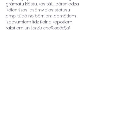
grāmatu klāstu, kas tālu pārsniedza 
ikdienišķas lasāmvielas statusu 
amplitūdā no bērniem domātiem 
izdevumiem līdz Raiņa kopotiem 
rakstiem un 
Latvju enciklopēdijai
.
Notikumu ciklā…
Uzzini vairāk