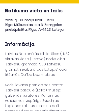
Notikuma vieta un laiks
2025. g. 08. maijs 18:00 – 19:30
Rīga, Mūkusalas iela 3, Zemgales
priekšpilsēta, Rīga, LV-1423, Latvija
Informācija
Latvijas Nacionālās bibliotēkas (LNB) 
Virtakas klasē (1. stāvā) notiks cikla 
“Latviešu grāmatai 500. Latviešu 
grāmatniecība ārpus Latvijas” otrā 
tikšanās. Dalība bez maksas.
Norisi ievadīs pētniecības centra 
“Latvieši pasaulē”(LaPa) muzeja 
galvenās kuratores Mariannas 
Auliciemas vispārīgs Zviedrijas 
kopienas raksturojums un daži 
personiski stāsti par priekšmetiem, 