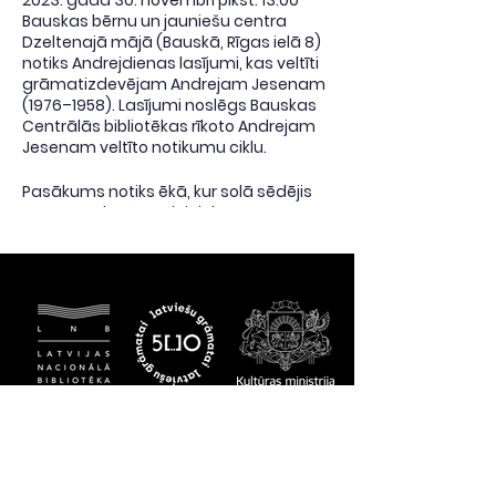
Bauskas bērnu un jauniešu centra
Dzeltenajā mājā (Bauskā, Rīgas ielā 8)
notiks Andrejdienas lasījumi, kas veltīti
grāmatizdevējam Andrejam Jesenam
(1976–1958). Lasījumi noslēgs Bauskas
Centrālās bibliotēkas rīkoto Andrejam
Jesenam veltīto notikumu ciklu.
Pasākums notiks ēkā, kur solā sēdējis
pats pasākuma vaininieks, varēs
ielūkoties Andreja Jesena izdotajās
grāmatās, pārlapot leģendārās
"Jaunības Tekas", apskatīt fotoattēlus
no piederīgo albuma, klausīties zinošu
un zināmu cilvēku stāstījumos par
novadnieka atstātajām pēdām
literatūrā un Andreja Jesena laika skolu
un Bausku.
Andrejdienas viesi un lasījumi:
– Raitis Ābelnieks stāstīs par laiku un
vietām, ko bērnībā piedzīvojis un
mūspusē redzējis bērns un jauneklis