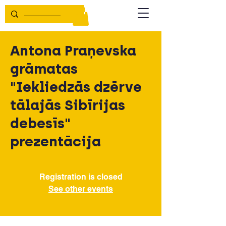
Antona Praņevska
grāmatas
"Iekliedzās dzērve
tālajās Sibīrijas
debesīs"
prezentācija
Registration is closed
See other events