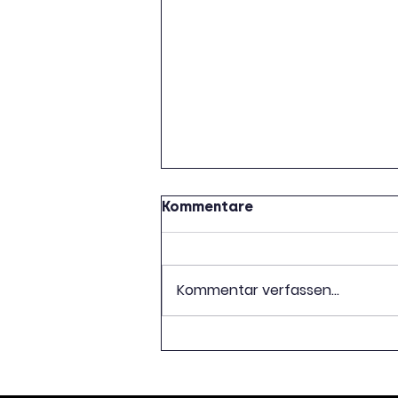
Kommentare
Kommentar verfassen...
Wir suchen seltene
Exemplare von Büchern,
die wir der Lettischen