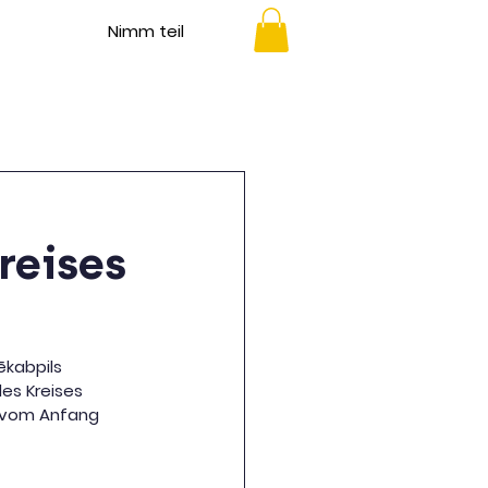
Nimm teil
reises
ēkabpils 
des Kreises 
s vom Anfang 