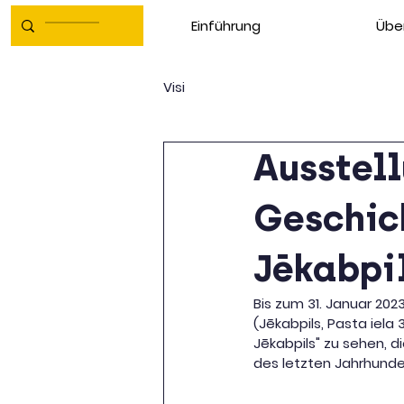
Einführung
Übe
Visi
Ausstell
Geschich
Jēkabpi
Bis zum 31. Januar 202
(Jēkabpils, Pasta iela 
Jēkabpils" zu sehen, d
des letzten Jahrhunde