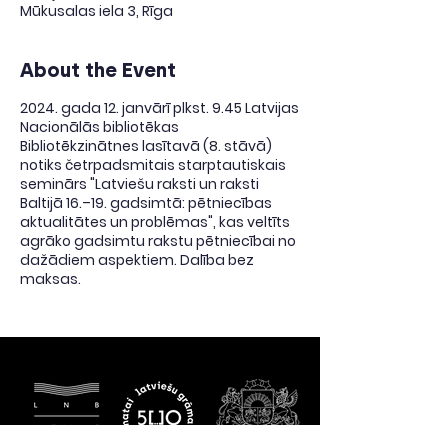
Mūkusalas iela 3, Rīga
About the Event
2024. gada 12. janvārī plkst. 9.45 Latvijas
Nacionālās bibliotēkas
Bibliotēkzinātnes lasītavā (8. stāvā)
notiks četrpadsmitais starptautiskais
seminārs "Latviešu raksti un raksti
Baltijā 16.–19. gadsimtā: pētniecības
aktualitātes un problēmas", kas veltīts
agrāko gadsimtu rakstu pētniecībai no
dažādiem aspektiem. Dalība bez
maksas.
Starpdisciplinārajā seminārā
piedalīsies valodnieki un
literatūrzinātnieki, kas stāstīs par
aktuālajiem pētījumiem un
atradumiem. Seminārā savus darbus
prezentēs zinātnieki, kas pārstāv
Latvijas, Lietuvas un Zviedrijas