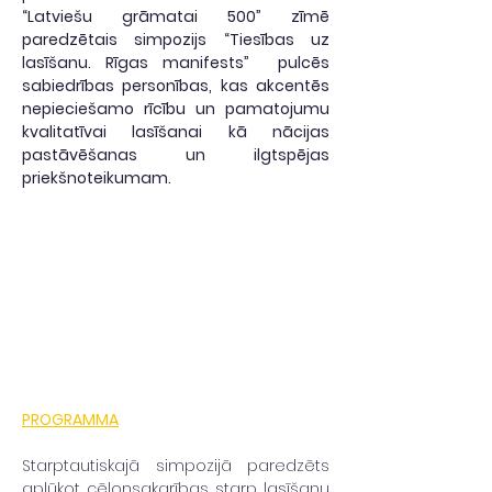
“Latviešu grāmatai 500” zīmē 
paredzētais simpozijs “Tiesības uz 
lasīšanu. Rīgas manifests”  pulcēs 
sabiedrības personības, kas akcentēs 
nepieciešamo rīcību un pamatojumu 
kvalitatīvai lasīšanai kā nācijas 
pastāvēšanas un ilgtspējas 
priekšnoteikumam.
PROGRAMMA
Starptautiskajā simpozijā paredzēts 
aplūkot cēloņsakarības starp lasīšanu 