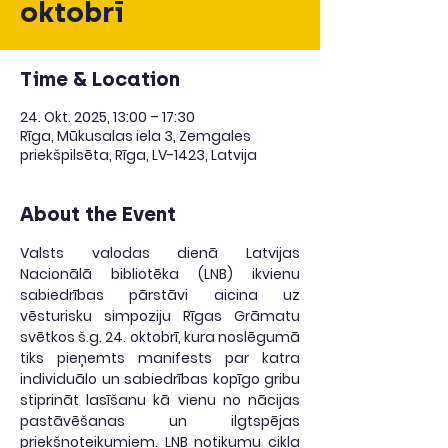
oktobrī
Time & Location
24. Okt. 2025, 13:00 – 17:30
Rīga, Mūkusalas iela 3, Zemgales
priekšpilsēta, Rīga, LV-1423, Latvija
About the Event
Valsts valodas dienā Latvijas 
Nacionālā bibliotēka (LNB) ikvienu 
sabiedrības pārstāvi aicina uz 
vēsturisku simpoziju Rīgas Grāmatu 
svētkos š.g. 24. oktobrī, kura noslēgumā 
tiks pieņemts manifests par katra 
individuālo un sabiedrības kopīgo gribu 
stiprināt lasīšanu kā vienu no nācijas 
pastāvēšanas un ilgtspējas 
priekšnoteikumiem. LNB notikumu cikla 