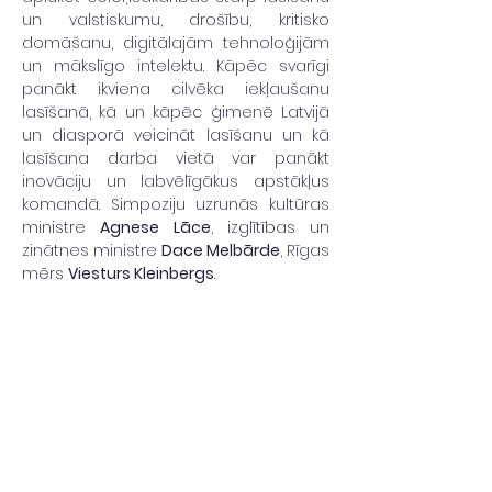
un valstiskumu, drošību, kritisko 
domāšanu, digitālajām tehnoloģijām 
un mākslīgo intelektu. Kāpēc svarīgi 
panākt ikviena cilvēka iekļaušanu 
lasīšanā, kā un kāpēc ģimenē Latvijā 
un diasporā veicināt lasīšanu un kā 
lasīšana darba vietā var panākt 
inovāciju un labvēlīgākus apstākļus 
komandā. Simpoziju uzrunās kultūras 
ministre 
Agnese Lāce
, izglītības un 
zinātnes ministre 
Dace Melbārde
, Rīgas 
mērs 
Viesturs Kleinbergs
.
Augstākās tiesas Civillietu 
departamenta senatore un Latvijas 
Universitātes Juridiskās fakultātes 
profesore 
Sanita Osipova
 uzsvērs 
lasītprasmi kā vienu…
Read More >