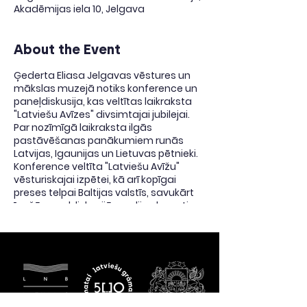
Akadēmijas iela 10, Jelgava
About the Event
Ģederta Eliasa Jelgavas vēstures un
mākslas muzejā notiks konference un
paneļdiskusija, kas veltītas laikraksta
"Latviešu Avīzes" divsimtajai jubilejai.
Par nozīmīgā laikraksta ilgās
pastāvēšanas panākumiem runās
Latvijas, Igaunijas un Lietuvas pētnieki.
Konference veltīta "Latviešu Avīžu"
vēsturiskajai izpētei, kā arī kopīgai
preses telpai Baltijas valstīs, savukārt
īpašā paneļdiskusijā mediju eksperti
vērtēs preses un mediju attīstību
mūsdienās un nākotnē.
PROGRAMMA
Apmeklēt konferenci un paneļdiskusiju ir
aicināts ikviens interesents. Ieeja