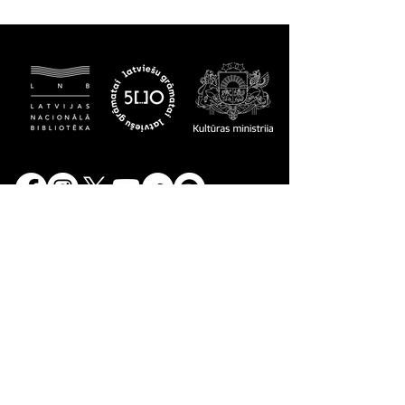
Latvijas Nacionālā bibliotēka
​Mūkusalas iela 3
Rīga, LV-1423
© 2022 Latvijas Nacionālā
bibliotēka