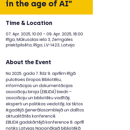
in the age of AI”
Time & Location
07. Apr. 2025, 10:00 – 09. Apr. 2025, 18:00
Rīga, Mūkusalas iela 3, Zemgales
priekšpilsēta, Rīga, LV-1423, Latvija
About the Event
No 2025. gada 7. līdz 9. aprīlim Rīgā 
pulcēsies Eiropas Bibliotēku, 
informācijas un dokumentācijas 
asociāciju biroja (
EBLIDA
) biedri – 
asociāciju un bibliotēku vadītāji, 
eksperti un politikas veidotāji, lai tiktos 
ikgadējā ģenerālasamblejā un dalītos 
aktualitātēs konferencē. 
EBLIDA
 gadskārtējā konference 8. aprīlī 
notiks Latvijas Nacionālajā bibliotēkā 