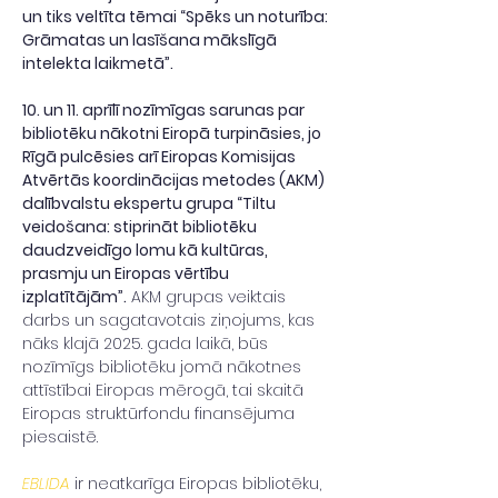
un tiks veltīta tēmai “Spēks un noturība: 
Grāmatas un lasīšana mākslīgā 
intelekta laikmetā”.
10. un 11. aprīlī nozīmīgas sarunas par 
bibliotēku nākotni Eiropā turpināsies, jo 
Rīgā pulcēsies arī Eiropas Komisijas 
Atvērtās koordinācijas metodes (AKM) 
dalībvalstu ekspertu grupa “Tiltu 
veidošana: stiprināt bibliotēku 
daudzveidīgo lomu kā kultūras, 
prasmju un Eiropas vērtību 
izplatītājām”.
 AKM grupas veiktais 
darbs un sagatavotais ziņojums, kas 
nāks klajā 2025. gada laikā, būs 
nozīmīgs bibliotēku jomā nākotnes 
attīstībai Eiropas mērogā, tai skaitā 
Eiropas struktūrfondu finansējuma 
piesaistē.
EBLIDA
 ir neatkarīga Eiropas bibliotēku, 