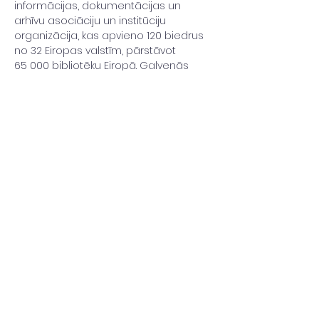
informācijas, dokumentācijas un 
arhīvu asociāciju un institūciju 
organizācija, kas apvieno 120 biedrus 
no 32 Eiropas valstīm, pārstāvot 
65 000 bibliotēku Eiropā. Galvenās 
EBLIDA
 darbības jomas ir saistītas ar 
Eiropas bibliotēku likumdošanu,…
Read More >