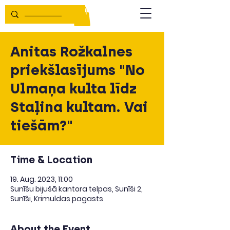
Anitas Rožkalnes
priekšlasījums "No
Ulmaņa kulta līdz
Staļina kultam. Vai
tiešām?"
Time & Location
19. Aug. 2023, 11:00
Sunīšu bijušā kantora telpas, Sunīši 2,
Sunīši, Krimuldas pagasts
About the Event