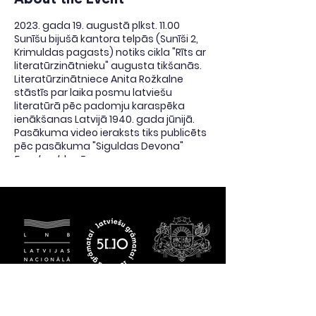
2023. gada 19. augustā plkst. 11.00
Sunīšu bijušā kantora telpās (Sunīši 2,
Krimuldas pagasts) notiks cikla "Rīts ar
literatūrzinātnieku" augusta tikšanās.
Literatūrzinātniece Anita Rožkalne
stāstīs par laika posmu latviešu
literatūrā pēc padomju karaspēka
ienākšanas Latvijā 1940. gada jūnijā.
Pasākuma video ieraksts tiks publicēts
pēc pasākuma "Siguldas Devona"
Facebook
lapā.
1940. gada jūnijā notikusī padomju
karaspēka šķietami pēkšņā ienākšana
Latvijā izraisīja lavīnas efektu ne tikai
politiskajā, sociālajā un saimnieciskajā
dzīvē, bet arī kultūrā.
Pāris mēnešu laikā arī latviešu
literatūra piedzīvoja krasākās un
straujākās pārmaiņas tās vēsturē.
Jaunas ideoloģiskas nostādnes