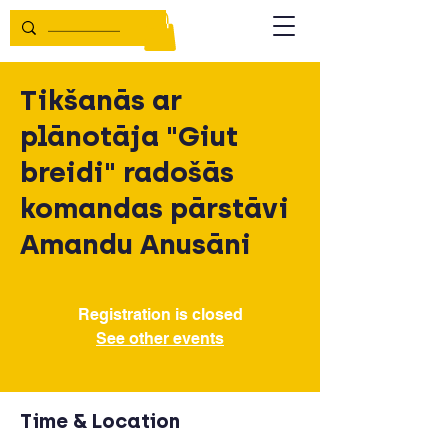
Tikšanās ar
plānotāja "Giut
breidi" radošās
komandas pārstāvi
Amandu Anusāni
Registration is closed
See other events
Time & Location