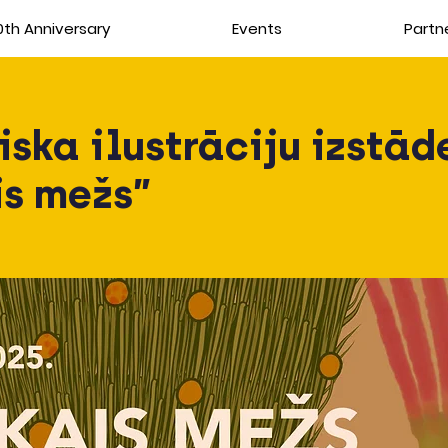
th Anniversary
Events
Partn
iska ilustrāciju izstād
s mežs”