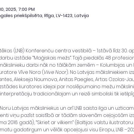
30, 2025, 7:00 PM
gales priekšpilsēta, Rīga, LV-1423, Latvija
tēkas (LNB) Konferenču centra vestibilā – 1.stāvā līdz 30. 
darbu izstāde “Maģiskais mežs”. Tajā piedalās 48 profesionāl
mākslinieku darbi nāk no tālākām zemēm – Kolumbijas un Izra
kuratore Vīve Nora (
Viive Noor
).. No Latvijas māksliniekiem 
ntes, Alekseja Naumova, Anitas Paegles, Artas Ozolas-Ja
. Izstādes kuratores idejai par noslēpumaino mežu mākslini
terpretāciju tradicionālajam un reizē simboliski tik ietil
 Noru Latvijas māksliniekus un arī LNB saista ilga un uztica
nti viņu pazīst saistībā ar tādām slavenām ceļojošām iz
āma 2016. gadā), “Skriet ar vilkiem” (Baltijas valstu ilustrator
atu gadatirgum un vēlāk apceļojusi visu Eiropu, LNB –2023