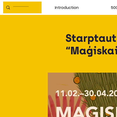
Introduction
500
Starptaut
“Maģiskai