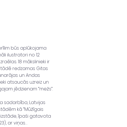
aprīlim būs aplūkojama 
i ilustratori no 12 
ēlas. 18 mākslinieki ir 
izstādē redzamas Gitas 
unarājas un Andas 
eki atsaucās uzreiz un 
pīgajam jēdzienam “mežs”.
ma sadarbība, Latvijas 
stādēm kā “Mūžīgais 
u izstāde, īpaši gatavota 
), ar viņas…