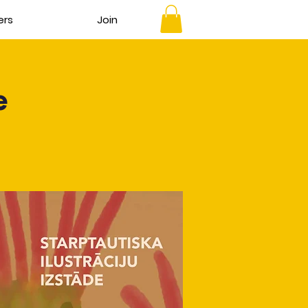
ers
Join
e