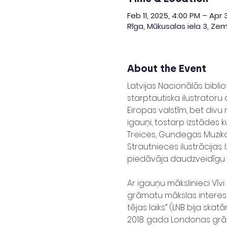
Feb 11, 2025, 4:00 PM – Apr 
Rīga, Mūkusalas iela 3, Zem
About the Event
Latvijas Nacionālās biblio
starptautiska ilustratoru 
Eiropas valstīm, bet divu 
igauņi, tostarp izstādes 
Treices, Gundegas Muzika
Strautnieces ilustrācijas
piedāvāja daudzveidīgu in
Ar igauņu mākslinieci Vīvi
grāmatu mākslas interese
tējas laiks” (LNB bija skat
2018. gada Londonas grām