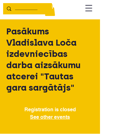
Pasākums
Vladislava Loča
izdevniecības
darba aizsākumu
atcerei "Tautas
gara sargātājs"
Registration is closed
See other events