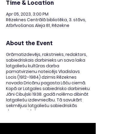
Time & Location
Apr 05, 2023, 3:00 PM
Rēzeknes Centrālā bibliotēka, 3. stāvs,
Atbrīvošanas Aleja 81, Rēzekne
About the Event
Grāmatizdevējs, rakstnieks, redaktors,
sabiedriskais darbinieks un sava laika
latgaliešu kultūras darba
pamatvirzienu noteicējs Vladislavs
Locis (1912–1984) dzimis Rēzeknes
novada Dricānu pagasta Lāču ciemā.
Kopā ar Latgales sabiedrisko darbinieku
Jāni Cibuļski 1938. gadā nolēma dibināt
latgaliešu izdevniecību. Tā savukārt
sekmējusi latgaliešu sabiedriskās
domas veidošanos un savos
izdevumos atspoguļoja tautas kultūras
dzīvi. Piedaloties Latvijas Nacionālās
bibliotēkas iniciēto notikumu ciklā
"Latviešu grāmatai – 500" un izceļot