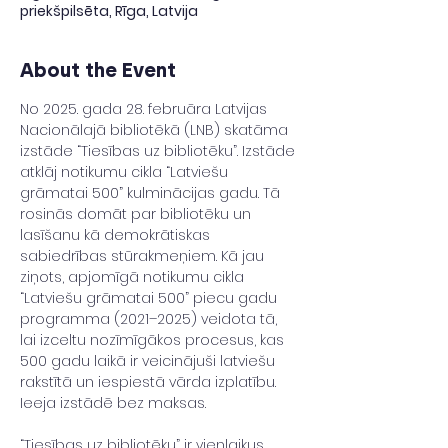
priekšpilsēta, Rīga, Latvija
About the Event
No 2025. gada 28. februāra Latvijas 
Nacionālajā bibliotēkā (LNB) skatāma 
izstāde “Tiesības uz bibliotēku”. Izstāde 
atklāj notikumu cikla “Latviešu 
grāmatai 500” kulminācijas gadu. Tā 
rosinās domāt par bibliotēku un 
lasīšanu kā demokrātiskas 
sabiedrības stūrakmeņiem. Kā jau 
ziņots, apjomīgā notikumu cikla 
“Latviešu grāmatai 500” piecu gadu 
programma (2021–2025) veidota tā, 
lai izceltu nozīmīgākos procesus, kas 
500 gadu laikā ir veicinājuši latviešu 
rakstītā un iespiestā vārda izplatību. 
Ieeja izstādē bez maksas.
“Tiesības uz bibliotēku” ir vienlaikus 