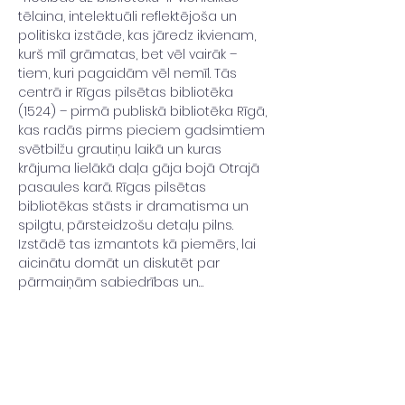
tēlaina, intelektuāli reflektējoša un 
politiska izstāde, kas jāredz ikvienam, 
kurš mīl grāmatas, bet vēl vairāk – 
tiem, kuri pagaidām vēl nemīl. Tās 
centrā ir Rīgas pilsētas bibliotēka 
(1524) – pirmā publiskā bibliotēka Rīgā, 
kas radās pirms pieciem gadsimtiem 
svētbilžu grautiņu laikā un kuras 
krājuma lielākā daļa gāja bojā Otrajā 
pasaules karā. Rīgas pilsētas 
bibliotēkas stāsts ir dramatisma un 
spilgtu, pārsteidzošu detaļu pilns. 
Izstādē tas izmantots kā piemērs, lai 
aicinātu domāt un diskutēt par 
pārmaiņām sabiedrības un…
Read More >