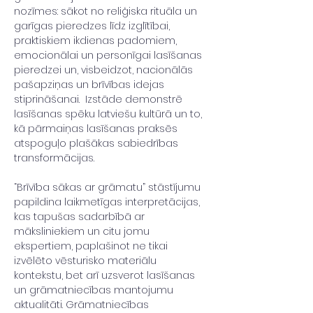
nozīmes: sākot no reliģiska rituāla un 
garīgas pieredzes līdz izglītībai, 
praktiskiem ikdienas padomiem, 
emocionālai un personīgai lasīšanas 
pieredzei un, visbeidzot, nacionālās 
pašapziņas un brīvības idejas 
stiprināšanai.  Izstāde demonstrē 
lasīšanas spēku latviešu kultūrā un to, 
kā pārmaiņas lasīšanas praksēs 
atspoguļo plašākas sabiedrības 
transformācijas.
“Brīvība sākas ar grāmatu” stāstījumu 
papildina laikmetīgas interpretācijas, 
kas tapušas sadarbībā ar 
māksliniekiem un citu jomu 
ekspertiem, paplašinot ne tikai 
izvēlēto vēsturisko materiālu 
kontekstu, bet arī uzsverot lasīšanas 
un grāmatniecības mantojumu 
aktualitāti. Grāmatniecības 