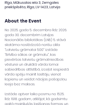
Rīga, Mūkusalas iela 3, Zemgales
priekšpilsēta, Rīga, LV-1423, Latvija
About the Event
No 2025. gada 5. decembra līdz 2026. 
gada 30. decembrim Latvijas 
Nacionālās bibliotēkas (LNB) 5. stāvā 
skatāma noslēdzošā norišu cikla 
“Latviešu grāmatai 500” izstāde 
“Brīvība sākas ar grāmatu”, kas 
pievēršas latviešu grāmatniecības 
vēsturei un drukātā vārda lomai 
sabiedrības attīstībā, izceļot iespiestā 
vārda spēju mainīt lasītāju, vienot 
kopienu un veidot nācijas pašapziņu. 
Ieeja bez maksas.
Izstāde aptver laika posmu no 1525. 
līdz 1918. gadam, atklājot, kā gadsimtu 
gaitā mainījušās lasīšanas formas un 