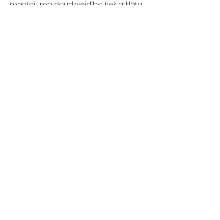
mantojuma daudzveidība tiek atklāta…
Read More >
National Library of Latvia​Mūkusalas iela
3
Rīga, LV-1423