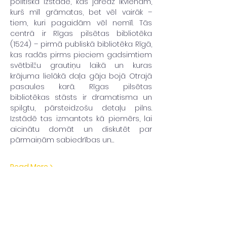
politiska izstāde, kas jāredz ikvienam, 
kurš mīl grāmatas, bet vēl vairāk – 
tiem, kuri pagaidām vēl nemīl. Tās 
centrā ir Rīgas pilsētas bibliotēka 
(1524) – pirmā publiskā bibliotēka Rīgā, 
kas radās pirms pieciem gadsimtiem 
svētbilžu grautiņu laikā un kuras 
krājuma lielākā daļa gāja bojā Otrajā 
pasaules karā. Rīgas pilsētas 
bibliotēkas stāsts ir dramatisma un 
spilgtu, pārsteidzošu detaļu pilns. 
Izstādē tas izmantots kā piemērs, lai 
aicinātu domāt un diskutēt par 
pārmaiņām sabiedrības un…
Read More >