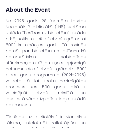
About the Event
No 2025. gada 28. februāra Latvijas 
Nacionālajā bibliotēkā (LNB) skatāma 
izstāde “Tiesības uz bibliotēku”. Izstāde 
atklāj notikumu cikla “Latviešu grāmatai 
500” kulminācijas gadu. Tā rosinās 
domāt par bibliotēku un lasīšanu kā 
demokrātiskas sabiedrības 
stūrakmeņiem. Kā jau ziņots, apjomīgā 
notikumu cikla “Latviešu grāmatai 500” 
piecu gadu programma (2021–2025) 
veidota tā, lai izceltu nozīmīgākos 
procesus, kas 500 gadu laikā ir 
veicinājuši latviešu rakstītā un 
iespiestā vārda izplatību. Ieeja izstādē 
bez maksas.
“Tiesības uz bibliotēku” ir vienlaikus 
tēlaina, intelektuāli reflektējoša un 