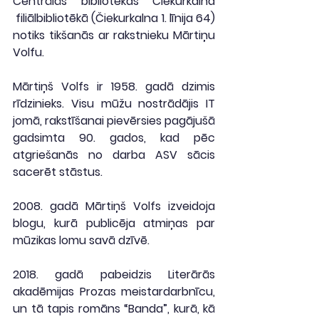
Centrālās bibliotēkas Čiekurkalna 
 filiālbibliotēkā (Čiekurkalna 1. līnija 64) 
notiks tikšanās ar rakstnieku Mārtiņu 
Volfu.
Mārtiņš Volfs ir 1958. gadā dzimis 
rīdzinieks. Visu mūžu nostrādājis IT 
jomā, rakstīšanai pievērsies pagājušā 
gadsimta 90. gados, kad pēc 
atgriešanās no darba ASV sācis 
sacerēt stāstus.
2008. gadā Mārtiņš Volfs izveidoja 
blogu, kurā publicēja atmiņas par 
mūzikas lomu savā dzīvē.
2018. gadā pabeidzis Literārās 
akadēmijas Prozas meistardarbnīcu, 
un tā tapis romāns “Banda”, kurā, kā 