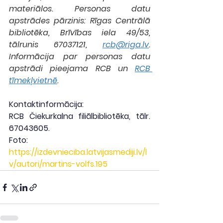
materiālos. Personas datu 
apstrādes pārzinis: Rīgas Centrālā 
bibliotēka, Brīvības iela 49/53, 
tālrunis 67037121, 
rcb@riga.lv
. 
Informācija par personas datu 
apstrādi pieejama RCB un 
RCB 
tīmekļvietnē
.
Kontaktinformācija:
RCB Čiekurkalna filiālbibliotēka, tālr. 
67043605.
Foto: 
https://izdevnieciba.latvijasmediji.lv/l
v/autori/martins-volfs.195