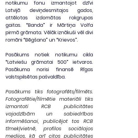
notikumu fonu izmantojot dzīvi 
Latvijā deviņdesmitajos gados, 
attēlotas izdomātas rokgrupas 
gaitas. “Banda” ir Mārtiņa Volfa 
pirmā grāmata. Vēlāk iznākuši vēl divi 
romāni “Bēgšana” un “Krievos”.
Pasākums notiek notikumu cikla 
“Latviešu grāmatai 500” ietvaros. 
Pasākuma norisi finansē Rīgas 
valstspilsētas pašvaldība.
Pasākums tiks fotografēts/filmēts. 
Fotografētie/filmētie materiāli tiks 
izmantoti RCB publicitātes 
vajadzībām un sabiedrības 
informēšanai, publicējot tos RCB 
tīmekļvietnē, profilos sociālajos 
medijos, kā arī citos publicitātes 