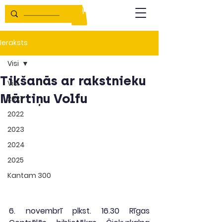
Ieraksts
Visi
Tikšanās ar rakstnieku
Visi
Mārtiņu Volfu
2021
2022
2023
2024
2025
Kantam 300
6. novembrī plkst. 16.30 Rīgas 