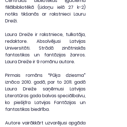
Centrālās bibliotēkas Iļģuciema 
filiālbibliotēkā (Lidoņu ielā 27 k-2) 
notiks tikšanās ar rakstnieci Lauru 
Dreiži.
Laura Dreiže ir rakstniece, tulkotāja, 
redaktore. Absolvējusi Latvijas 
Universitāti. Strādā zinātniskās 
fantastikas un fantāzijas žanros. 
Laura Dreiže ir 9 romānu autore. 
Pirmais romāns “Pūķa dziesma” 
iznāca 2010. gadā, par to 2011. gadā 
Laura Dreiže saņēmusi Latvijas 
Literatūras gada balvas speciālbalvu, 
ko piešķīra Latvijas Fantāzijas un 
fantastikas biedrība.
Autore vairākkārt uzvarējusi apgāda 