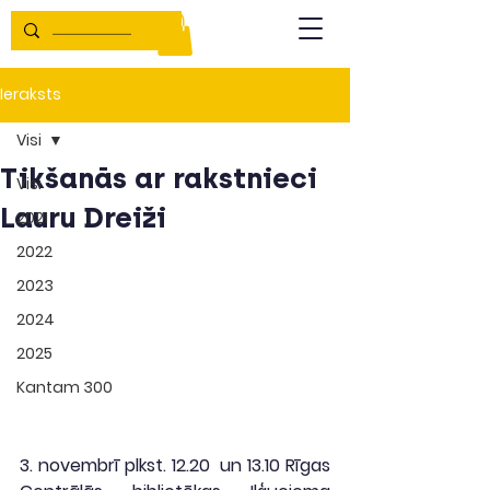
Ieraksts
Visi
Tikšanās ar rakstnieci
Visi
Lauru Dreiži
2021
2022
2023
2024
2025
Kantam 300
3. novembrī plkst. 12.20  un 13.10 Rīgas 