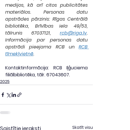
medijos, kā arī citos publicitātes 
materiālos. Personas datu 
apstrādes pārzinis: Rīgas Centrālā 
bibliotēka, Brīvības iela 49/53, 
tālrunis 67037121, 
rcb@riga.lv
. 
Informācija par personas datu 
apstrādi pieejama RCB un 
RCB 
tīmekļvietnē
.
Kontaktinformācija: RCB Iļģuciema 
filiālbibliotēka, tālr. 67043607.
2025
Skatīt visu
Saistītie ieraksti