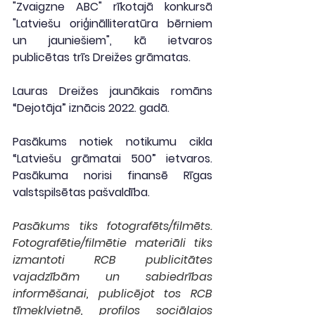
"Zvaigzne ABC" rīkotajā konkursā 
"Latviešu oriģinālliteratūra bērniem 
un jauniešiem", kā ietvaros 
publicētas trīs Dreižes grāmatas.
Lauras Dreižes jaunākais romāns 
“Dejotāja” iznācis 2022. gadā.
Pasākums notiek notikumu cikla 
“Latviešu grāmatai 500” ietvaros. 
Pasākuma norisi finansē Rīgas 
valstspilsētas pašvaldība.
Pasākums tiks fotografēts/filmēts. 
Fotografētie/filmētie materiāli tiks 
izmantoti RCB publicitātes 
vajadzībām un sabiedrības 
informēšanai, publicējot tos RCB 
tīmekļvietnē, profilos sociālajos 