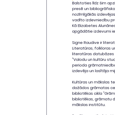
Balstoties līdz šim ap
presē un bibliogrāfisko
nozīmīgākās izdevējas
vadīto izdevniecību pro
Kā Elizabetes Alunānes
apgādātie izdevumi ie
Signe Raudive ir liter
Literatūras, folkloras 
literatūras datubāzes
"Valodu un kultūru stu
perioda grāmatniecības
izdevēja un lasītāja mi
Kultūras un mākslas tel
dažādos grāmatas ceļus
bibliotēkas cikla "Gr
bibliotēkas, grāmatu di
mākslas institūtu.