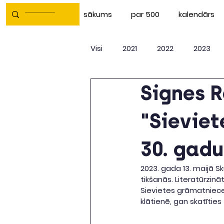
sākums
par 500
kalendārs
Visi
2021
2022
2023
Signes R
"Sieviet
30. gadu
2023. gada 13. maijā Sk
tikšanās. Literatūrzinā
Sievietes grāmatniece
klātienē, gan skatīties 