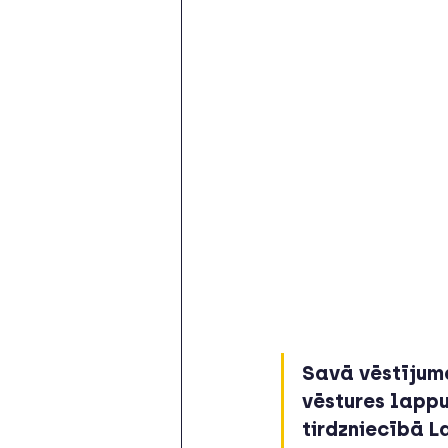
Savā vēstījum
vēstures lappu
tirdzniecībā L