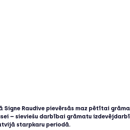
ā Signe Raudive pievērsās maz pētītai grāma
sei – sieviešu darbībai grāmatu izdevējdarbī
atvijā starpkaru periodā. 