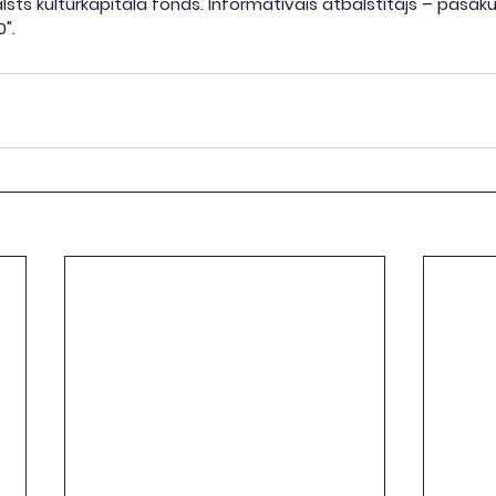
ts kultūrkapitāla fonds. Informatīvais atbalstītājs – pasāku
".