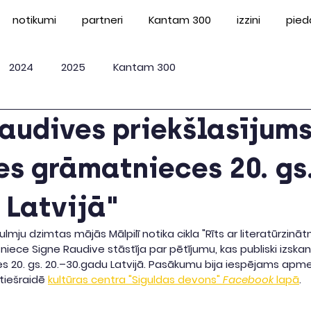
notikumi
partneri
Kantam 300
izzini
pied
2024
2025
Kantam 300
audives priekšlasījum
es grāmatnieces 20. gs.
 Latvijā"
ulmju dzimtas mājās Mālpilī notika cikla "Rīts ar literatūrzināt
tniece Signe Raudive stāstīja par pētījumu, kas publiski izskan
s 20. gs. 20.–30.gadu Latvijā. Pasākumu bija iespējams apme
tiešraidē 
kultūras centra "Siguldas devons" 
Facebook
 lapā
. 