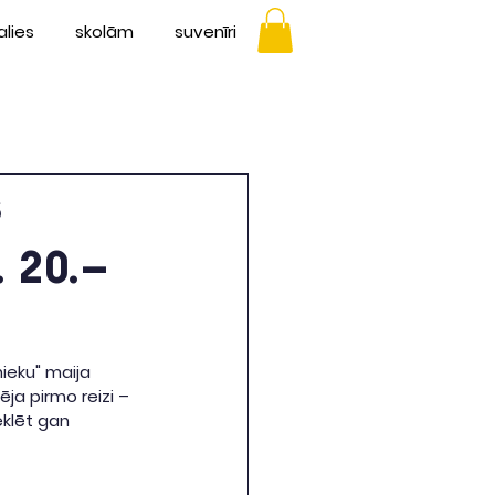
alies
skolām
suvenīri
s
 20.–
nieku" maija 
ēja pirmo reizi – 
klēt gan 