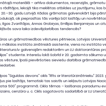
zinātajā materiālā – arhīva dokumentos, recenzijās, grāmatu
s rādītājos, lekcijā tika meklētas atbildes uz jautājumu, kas b
 20.–30. gadu Latvijā. Kādas grāmatas galvenokārt bija pārs
dukcijā, cik pieprasītas tās varēja būt lasītāju un novērtētas 
, Ilgas Zvanītājas, Annas Grobiņas, Emīlijas Benjamiņas un ci
kļāvās sava laika izdevējdarbības tendencēs? 
atūras un grāmatniecības vēstures pētniece, Latvijas Universi
un mākslas institūta zinātniskā asistente, viena no institūta v
 literatura.lv galvenajām redaktorēm un LU doktorantūras 
dijas" studente. Interešu lokā šobrīd ir 20. gadsimta sākuma u
 vēsture, īpaši pievēršoties sieviešu darbībai grāmatniecīb
jiedarbei.
pas "Siguldas devons" cikls "Rīts ar literatūrzinātnieku" 2023
 pie lasītāja, tematiski tas saistīs un iekļauts Latvijas Naci
āmatai 500" programmā. Cikla tēmas – lasīšanas paradumu evo
zains, cenzūra u. c. Cikls sagatavots sadarbībā ar LU Literatūr