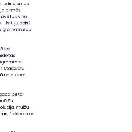
 sludinājumos 
ija pirmās 
tāvētas viņu 
– kritiķu acīs? 
tu grāmatnieču 
tātes 
eidotās 
programmas 
n starpkaru 
ā un autora, 
. gadā pēta 
onālās 
lūcija, muižu 
as, folkloras un 