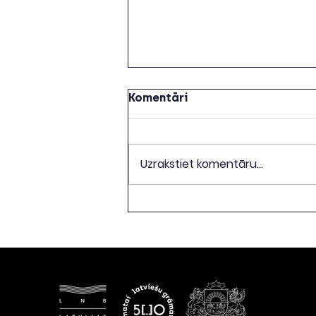
Komentāri
Uzrakstiet komentāru...
Diskusija "Grāmata.
Forma. Stabilitāte"