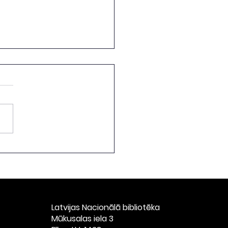
vniecības "Valters un
" agrīno izdevumu
kcijas izstāde
Latvijas Nacionālā bibliotēka
​Mūkusalas iela 3