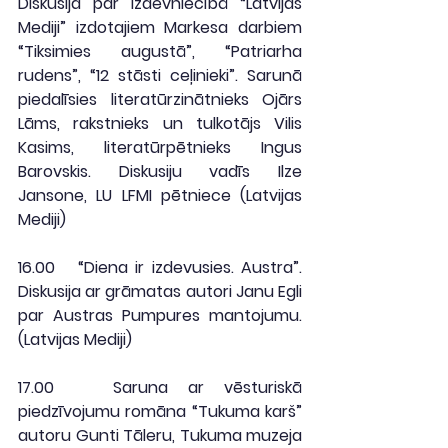
Diskusija par izdevniecībā “Latvijas 
Mediji” izdotajiem Markesa darbiem 
“Tiksimies augustā”, “Patriarha 
rudens”, “12 stāsti ceļinieki”. Sarunā 
piedalīsies literatūrzinātnieks Ojārs 
Lāms, rakstnieks un tulkotājs Vilis 
Kasims, literatūrpētnieks Ingus 
Barovskis. Diskusiju vadīs Ilze 
Jansone, LU LFMI pētniece (
Latvijas 
Mediji
)
16.00
   “Diena ir izdevusies. Austra”. 
Diskusija ar grāmatas autori Janu Egli 
par Austras Pumpures mantojumu. 
(
Latvijas Mediji
)
17.00
   Saruna ar vēsturiskā 
piedzīvojumu romāna “Tukuma karš” 
autoru Gunti Tāleru, Tukuma muzeja 