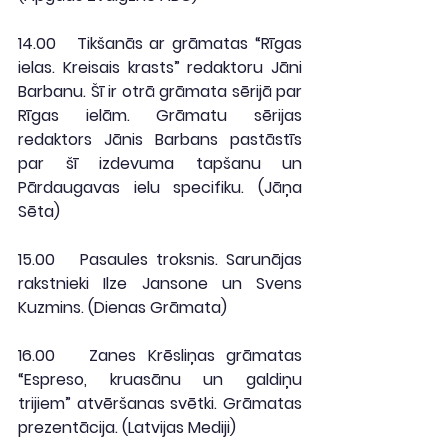
14.00
   Tikšanās ar grāmatas “Rīgas 
ielas. Kreisais krasts” redaktoru Jāni 
Barbanu. Šī ir otrā grāmata sērijā par 
Rīgas ielām. Grāmatu sērijas 
redaktors Jānis Barbans pastāstīs 
par šī izdevuma tapšanu un 
Pārdaugavas ielu specifiku. (
Jāņa 
Sēta
)
15.00
   Pasaules troksnis. Sarunājas 
rakstnieki Ilze Jansone un Svens 
Kuzmins. (
Dienas Grāmata
)
16.00
   Zanes Krēsliņas grāmatas 
“Espreso, kruasānu un galdiņu 
trijiem” atvēršanas svētki. Grāmatas 
prezentācija. (
Latvijas Mediji
)