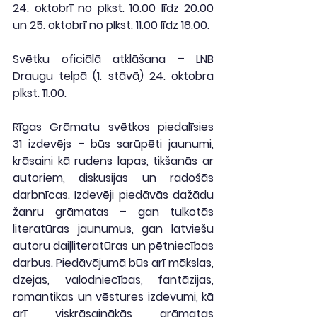
24. oktobrī no plkst. 10.00 līdz 20.00 
un
 25. oktobrī no plkst. 11.00 līdz 18.00
.
Svētku oficiālā atklāšana – LNB 
Draugu telpā (1. stāvā) 24. oktobra 
plkst. 11.00.
Rīgas Grāmatu svētkos piedalīsies 
31 izdevējs – būs sarūpēti jaunumi, 
krāsaini kā rudens lapas, tikšanās ar 
autoriem, diskusijas un radošās 
darbnīcas. Izdevēji piedāvās dažādu 
žanru grāmatas – gan tulkotās 
literatūras jaunumus, gan latviešu 
autoru daiļliteratūras un pētniecības 
darbus. Piedāvājumā būs arī mākslas, 
dzejas, valodniecības, fantāzijas, 
romantikas un vēstures izdevumi, kā 
arī viskrāsainākās grāmatas 