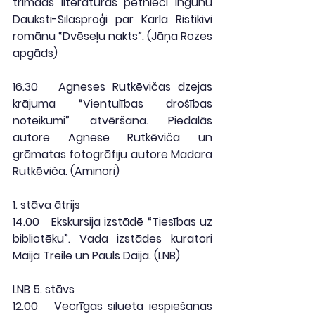
trimdas literatūras pētnieci Ingunu 
Dauksti-Silasproģi par Karla Ristikivi 
romānu “Dvēseļu nakts”. (
Jāņa Rozes 
apgāds
)
16.30
   Agneses Rutkēvičas dzejas 
krājuma “Vientulības drošības 
noteikumi” atvēršana. Piedalās 
autore Agnese Rutkēviča un 
grāmatas fotogrāfiju autore Madara 
Rutkēviča. (
Aminori
)
1. stāva ātrijs
14.00
   Ekskursija izstādē “Tiesības uz 
bibliotēku”. Vada izstādes kuratori 
Maija Treile un Pauls Daija. (
LNB
)
LNB 5. stāvs
12.00
   Vecrīgas silueta iespiešanas 