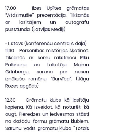
17.00
   Ilzes Upītes grāmatas 
“Atdzimušie” prezentācija. Tikšanās 
ar lasītājiem un autogrāfu 
pusstunda. (
Latvijas Mediji
)
-1. stāvs (konferenču centra A daļa)
11.30
   Personības mistērijas šķetinot. 
Tikšanās ar somu rakstnieci Rīku 
Pulkinenu un tulkotāju Maimu 
Grīnbergu, saruna par nesen 
iznākušo romānu “Burvība”. (
Jāņa 
Rozes apgāds
)
12.30
   Grāmatu klubs kā lasītāju 
kopiena. Kā izveidot, kā noturēt, kā 
augt. Pieredzes un iedvesmas stāsti 
no dažādu formu grāmatu klubiem. 
Sarunu vadīs grāmatu kluba "Totāls 