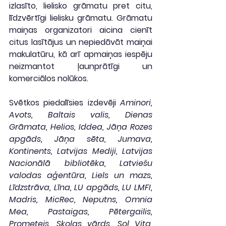
izlasīto, lielisko grāmatu pret citu, 
līdzvērtīgi lielisku grāmatu. Grāmatu 
maiņas organizatori aicina cienīt 
citus lasītājus un nepiedāvāt maiņai 
makulatūru, kā arī apmaiņas iespēju 
neizmantot ļaunprātīgi un 
komerciālos nolūkos.
Svētkos piedalīsies izdevēji 
Aminori, 
Avots, Baltais valis, Dienas 
Grāmata, Helios, Iddea, Jāņa Rozes 
apgāds, Jāņa sēta, Jumava, 
Kontinents, Latvijas Mediji, Latvijas 
Nacionālā bibliotēka, Latviešu 
valodas aģentūra, Liels un mazs, 
Līdzstrāva, Līna, LU apgāds, LU LMFI, 
Madris, MicRec, Neputns, Omnia 
Mea, Pastaigas, Pētergailis, 
Prometejs, Skolas vārds, Sol Vita, 