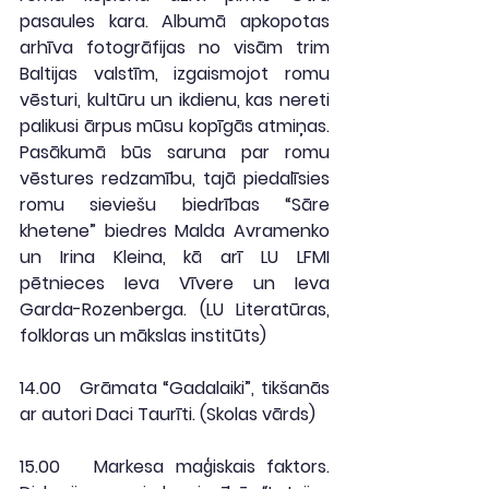
pasaules kara. Albumā apkopotas 
arhīva fotogrāfijas no visām trim 
Baltijas valstīm, izgaismojot romu 
vēsturi, kultūru un ikdienu, kas nereti 
palikusi ārpus mūsu kopīgās atmiņas. 
Pasākumā būs saruna par romu 
vēstures redzamību, tajā piedalīsies 
romu sieviešu biedrības “Sāre 
khetene” biedres Malda Avramenko 
un Irina Kleina, kā arī LU LFMI 
pētnieces Ieva Vīvere un Ieva 
Garda-Rozenberga. (
LU Literatūras, 
folkloras un mākslas institūts
)
14.00
   Grāmata “Gadalaiki”, tikšanās 
ar autori Daci Taurīti. (
Skolas vārds
)
15.00
   Markesa maģiskais faktors. 