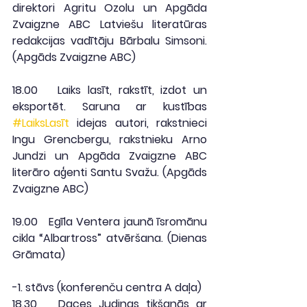
direktori Agritu Ozolu un Apgāda 
Zvaigzne ABC Latviešu literatūras 
redakcijas vadītāju Bārbalu Simsoni. 
(
Apgāds Zvaigzne ABC
)
18.00
   Laiks lasīt, rakstīt, izdot un 
eksportēt. Saruna ar kustības 
#LaiksLasīt
 idejas autori, rakstnieci 
Ingu Grencbergu, rakstnieku Arno 
Jundzi un Apgāda Zvaigzne ABC 
literāro aģenti Santu Svažu. (
Apgāds 
Zvaigzne ABC
)
19.00
   Egīla Ventera jaunā īsromānu 
cikla “Albartross” atvēršana. (
Dienas 
Grāmata
)
-1. stāvs
(konferenču centra A daļa)
18.30
   Daces Judinas tikšanās ar 