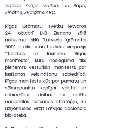
Valodu māja, Valters un Rapa, 
Zinātne, Zvaigzne ABC.
Rīgas Grāmatu svētku ietvaros 
24. oktobrī LNB Ziedoņa zālē 
notikumu ciklā “Latviešu grāmatai 
500” notiks starptautisks simpozijs 
“Tiesības uz lasīšanu. Rīgas 
manifests”, kura noslēgumā tiks 
pieņemts vēsturisks manifests par 
lasīšanas veicināšanu sabiedrībā. 
Rīgas manifests kļūs par pamatu un 
sākumpunktu kopīgai valsts un 
sabiedrības rīcībai, lai radītu 
nacionālās lasīšanas stratēģiju, ko 
uzņēmusies virzīt Latvijas Nacionālā 
bibliotēka.