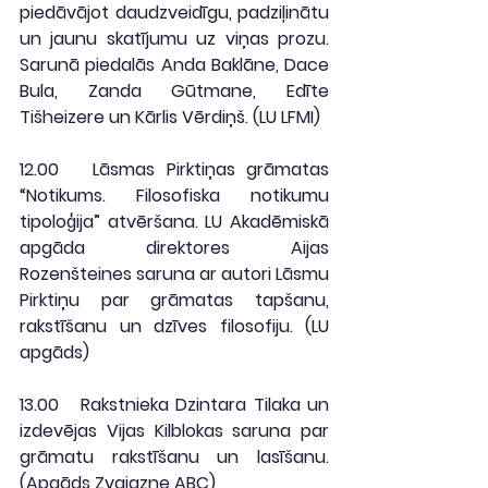
piedāvājot daudzveidīgu, padziļinātu 
un jaunu skatījumu uz viņas prozu. 
Sarunā piedalās Anda Baklāne, Dace 
Bula, Zanda Gūtmane, Edīte 
Tišheizere un Kārlis Vērdiņš. (
LU LFMI
)
12.00
   Lāsmas Pirktiņas grāmatas 
“Notikums. Filosofiska notikumu 
tipoloģija” atvēršana. LU Akadēmiskā 
apgāda direktores Aijas 
Rozenšteines saruna ar autori Lāsmu 
Pirktiņu par grāmatas tapšanu, 
rakstīšanu un dzīves filosofiju. (
LU 
apgāds
)
13.00
   Rakstnieka Dzintara Tilaka un 
izdevējas Vijas Kilblokas saruna par 
grāmatu rakstīšanu un lasīšanu. 
(
Apgāds Zvaigzne ABC
)