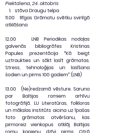
Piektdiena, 24. oktobris
stāva Draugu telpa
11.00
   Rīgas Grāmatu svētku svinīgā 
atklāšana
12.00
   LNB Periodikas nodaļas 
galvenās bibliogrāfes Kristinas 
Papules prezentācija “Kā beigt 
uztraukties un sākt lasīt grāmatas. 
Stress, tehnoloģijas un lasīšana 
šodien un pirms 100 gadiem” (
LNB
)
13.00
   (Ne)redzamā vēsture. Saruna 
par Baltijas romiem arhīvu 
fotogrāfijā. LU Literatūras, folkloras 
un mākslas institūts aicina uz īpašas 
foto grāmatas atvēršanu, kas 
pirmoreiz vienkopus atklāj Baltijas 
romu kopienu dzīvi pirms Otrā 