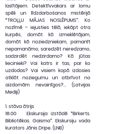
lasītājiem. Detektīvvakars ar lomu 
spēli un līdzdarbošanos mistērijā 
“TROĻĻU MĀJAS NOSLĒPUMS”. Ko 
nozīmē – iejusties tēlā, iekāpt otra 
kurpēs, domāt kā izmeklētājam, 
domāt kā noziedzniekam, pamanīt 
nepamanāmo, saredzēt neredzamo, 
sadzirdēt nedzirdamo? Kā jūtas 
liecinieki? Vai katrs ir tas, par ko 
uzdodas? Vai visiem kopā izdosies 
atklāt noziegumu un atbrīvot no 
aizdomām nevainīgos?... (Latvijas 
Mediji)
1. stāva ātrijs
18.00
   Ekskursija izstādē “Birkerts. 
Bibliotēkas. Gaisma”. Ekskursiju vada 
kurators Jānis Dripe. (
LNB
)