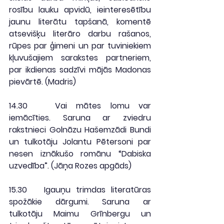
rosību lauku apvidū, ieinteresētību 
jaunu literātu tapšanā, komentē 
atsevišķu literāro darbu rašanos, 
rūpes par ģimeni un par tuviniekiem 
kļuvušajiem sarakstes partneriem, 
par ikdienas sadzīvi mājās Madonas 
pievārtē. (
Madris
)
14.30
   Vai mātes lomu var 
iemācīties. Saruna ar zviedru 
rakstnieci Golnāzu Hašemzādi Bundi 
un tulkotāju Jolantu Pētersoni par 
nesen iznākušo romānu “Dabiska 
uzvedība”. (
Jāņa Rozes apgāds
)
15.30
   Igauņu trimdas literatūras 
spožākie dārgumi. Saruna ar 
tulkotāju Maimu Grīnbergu un 