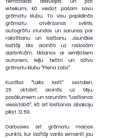
tematiskas diskusijas un pat 
ieteikumi, kā veidot pašam savu 
grāmatu klubu. To visu papildinās 
grāmatu atvēršanas svētki, 
autogrāfu stundas un sarunas par 
rakstīšanu un lasīšanu. Jaunākie 
lasītāji tiks aicināti uz radošām 
darbnīcām, tikšanos ar iemīļotiem 
autoriem, leļļu teātri un dzīvo 
grāmatu klubu “Piena zobs”.
Kustība “Laiks lasīt” sestdien, 
25. oktobrī, aicinās uz tēju, 
pasākumiem un sarunām “Lasīšanas 
viesistabā”, kā arī 
lasīšanas zibakciju 
plkst. 12.59
.
Darbosies arī grāmatu maiņas 
punkts, kur lasītāji varēs iemainīt jau 