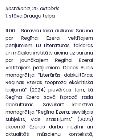
Sestdiena, 25. oktobris
1. stāva Draugu telpa
11.00
   Baraviku laika dullums: Saruna 
par Regīnai Ezerai veltītajiem 
pētījumiem. LU Literatūras, folkloras 
un mākslas institūts aicina uz sarunu 
par jaunākajiem Regīnai Ezerai 
veltītajiem pētījumiem. Daces Bulas 
monogrāfija “Literārās dabkultūras: 
Regīnas Ezeras zooproza ekokritiskā 
lasījumā” (2024) pievēršas tam, kā 
Regīna Ezera savā īsprozā rada 
dabkultūras. Savukārt kolektīvā 
monogrāfija “Regīna Ezera: sievišķais 
subjekts, vide, stāstījums” (2025) 
akcentē Ezeras darbu nozīmi un 
aktualitāti mūsdienu kontekstā, 