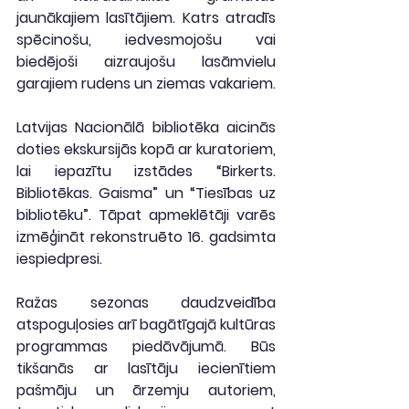
jaunākajiem lasītājiem. Katrs atradīs 
spēcinošu, iedvesmojošu vai 
biedējoši aizraujošu lasāmvielu 
garajiem rudens un ziemas vakariem.
Latvijas Nacionālā bibliotēka aicinās 
doties ekskursijās kopā ar kuratoriem, 
lai iepazītu izstādes “Birkerts. 
Bibliotēkas. Gaisma” un “Tiesības uz 
bibliotēku”. Tāpat apmeklētāji varēs 
izmēģināt rekonstruēto 16. gadsimta 
iespiedpresi.
Ražas sezonas daudzveidība 
atspoguļosies arī bagātīgajā kultūras 
programmas piedāvājumā. Būs 
tikšanās ar lasītāju iecienītiem 
pašmāju un ārzemju autoriem, 