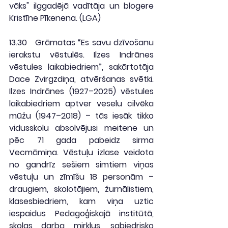
vāks" ilggadējā vadītāja un blogere 
Kristīne Pīkenena. (
LGA
)
13.30
   Grāmatas “Es savu dzīvošanu 
ierakstu vēstulēs. Ilzes Indrānes 
vēstules laikabiedriem”, sakārtotāja 
Dace Zvirgzdiņa, atvēršanas svētki. 
Ilzes Indrānes (1927–2025) vēstules 
laikabiedriem aptver veselu cilvēka 
mūžu (1947–2018) – tās iesāk tikko 
vidusskolu absolvējusi meitene un 
pēc 71 gada pabeidz sirma 
Vecmāmiņa. Vēstuļu izlase veidota 
no gandrīz sešiem simtiem viņas 
vēstuļu un zīmīšu 18 personām – 
draugiem, skolotājiem, žurnālistiem, 
klasesbiedriem, kam viņa uztic 
iespaidus Pedagoģiskajā institūtā, 
skolas darba mirkļus, sabiedrisko 