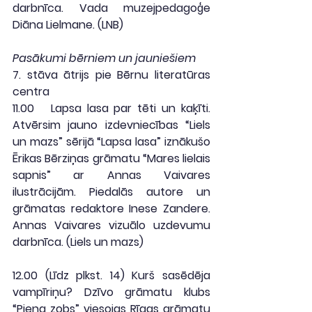
darbnīca. Vada muzejpedagoģe 
Diāna Lielmane. (
LNB
)
Pasākumi bērniem un jauniešiem
7. stāva ātrijs pie Bērnu literatūras 
centra
11.00
   Lapsa lasa par tēti un kaķīti. 
Atvērsim jauno izdevniecības “Liels 
un mazs” sērijā “Lapsa lasa” iznākušo 
Ērikas Bērziņas grāmatu “Mares lielais 
sapnis” ar Annas Vaivares 
ilustrācijām. Piedalās autore un 
grāmatas redaktore Inese Zandere. 
Annas Vaivares vizuālo uzdevumu 
darbnīca. (
Liels un mazs
)
12.00 (Līdz plkst. 14)
 Kurš sasēdēja 
vampīriņu? Dzīvo grāmatu klubs 
“Piena zobs” viesojas Rīgas grāmatu 