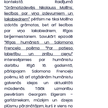
kontekstā. Raidījumā 
“Grāmatizdevējs Nikolauss Mollīns: 
liecības par viņa izdevumiem un 
laikabiedriem”
 pētīsim ne tikai Mollīna 
izdotās grāmatas, bet arī liecības 
par viņa laikabiedriem, Rīgas 
birģermeistariem. Savukārt epizodē 
“Rīgas humānisti un Salomona 
Frenceļa poēma “Par patieso 
labietību un zinību cieņu“
interesējamies par humānistu 
darbību Rīgā 16. gadsimtā, 
pārlapojam Salomona Frenceļa 
poēmu, kā arī atgādinām humānistu 
galvenās idejas un aktualitāti 
mūsdienās. Tālāk uzmanību 
pievēršam Georgam Elgeram – 
garīdzniekam, mūziķim un dzejas 
plūsmu pārzinātājam, kurš ir viens no 