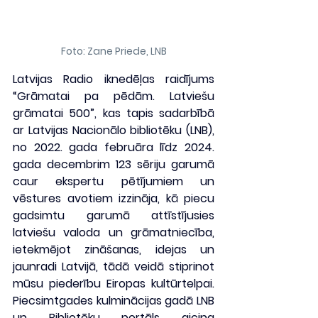
Foto: Zane Priede, LNB
Latvijas Radio iknedēļas raidījums 
“Grāmatai pa pēdām. Latviešu 
grāmatai 500”, kas tapis sadarbībā 
ar Latvijas Nacionālo bibliotēku (LNB), 
no 2022. gada februāra līdz 2024. 
gada decembrim 123 sēriju garumā 
caur ekspertu pētījumiem un 
vēstures avotiem izzināja, kā piecu 
gadsimtu garumā attīstījusies 
latviešu valoda un grāmatniecība, 
ietekmējot zināšanas, idejas un 
jaunradi Latvijā, tādā veidā stiprinot 
mūsu piederību Eiropas kultūrtelpai. 
Piecsimtgades kulminācijas gadā LNB 
un Bibliotēku portāls aicina 