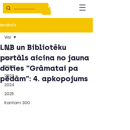
Ieraksts
Visi
LNB un Bibliotēku
Visi
portāls aicina no jauna
2021
doties “Grāmatai pa
2022
2023
pēdām”: 4. apkopojums
2024
2025
Kantam 300