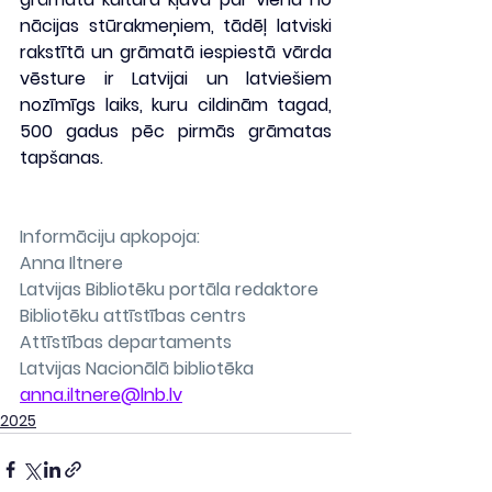
nācijas stūrakmeņiem, tādēļ latviski 
rakstītā un grāmatā iespiestā vārda 
vēsture ir Latvijai un latviešiem 
nozīmīgs laiks, kuru cildinām tagad, 
500 gadus pēc pirmās grāmatas 
tapšanas.
Informāciju apkopoja:
Anna Iltnere
Latvijas Bibliotēku portāla redaktore
Bibliotēku attīstības centrs
Attīstības departaments
Latvijas Nacionālā bibliotēka
anna.iltnere@lnb.lv
2025