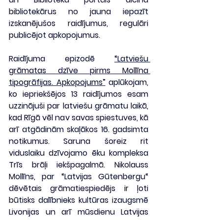
bibliotekārus no jauna iepazīt 
izskanējušos raidījumus, regulāri 
publicējot apkopojumus.
Raidījuma epizodē 
“Latviešu 
grāmatas dzīve pirms Mollīna 
tipogrāfijas. Apkopojums”
 aplūkojam, 
ko iepriekšējos 13 raidījumos esam 
uzzinājuši par latviešu grāmatu laikā, 
kad Rīgā vēl nav savas spiestuves, kā 
arī atgādinām skaļākos 16. gadsimta 
notikumus. Saruna šoreiz rit 
viduslaiku dzīvojamo ēku kompleksa 
Trīs brāļi iekšpagalmā. Nikolauss 
Mollīns, par “Latvijas Gūtenbergu“ 
dēvētais grāmatiespiedējs ir ļoti 
būtisks dalībnieks kultūras izaugsmē 
Livonijas un arī mūsdienu Latvijas 