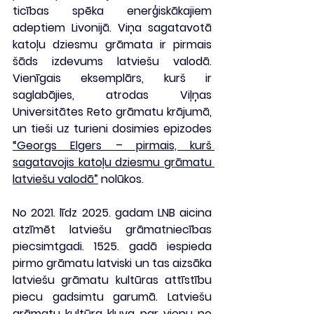
ticības spēka enerģiskākajiem 
adeptiem Livonijā. Viņa sagatavotā 
katoļu dziesmu grāmata ir pirmais 
šāds izdevums latviešu valodā. 
Vienīgais eksemplārs, kurš ir 
saglabājies, atrodas Viļņas 
Universitātes Reto grāmatu krājumā, 
un tieši uz turieni dosimies epizodes 
“Georgs Elgers – pirmais, kurš 
sagatavojis katoļu dziesmu grāmatu 
latviešu valodā”
 nolūkos.
No 2021. līdz 2025. gadam LNB aicina 
atzīmēt latviešu grāmatniecības 
piecsimtgadi. 1525. gadā iespieda 
pirmo grāmatu latviski un tas aizsāka 
latviešu grāmatu kultūras attīstību 
piecu gadsimtu garumā. Latviešu 
grāmatu kultūra kļuva par vienu no 