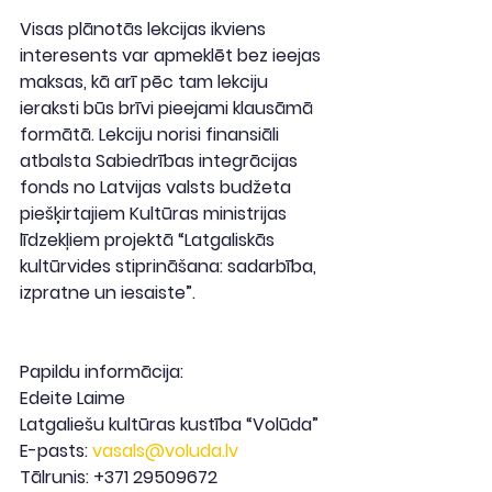
Visas plānotās lekcijas ikviens 
interesents var apmeklēt bez ieejas 
maksas, kā arī pēc tam lekciju 
ieraksti būs brīvi pieejami klausāmā 
formātā. Lekciju norisi finansiāli 
atbalsta Sabiedrības integrācijas 
fonds no Latvijas valsts budžeta 
piešķirtajiem Kultūras ministrijas 
līdzekļiem projektā “Latgaliskās 
kultūrvides stiprināšana: sadarbība, 
izpratne un iesaiste”.
Papildu informācija:
Edeite Laime
Latgaliešu kultūras kustība “Volūda”
E-pasts: 
vasals@voluda.lv
Tālrunis: +371 29509672