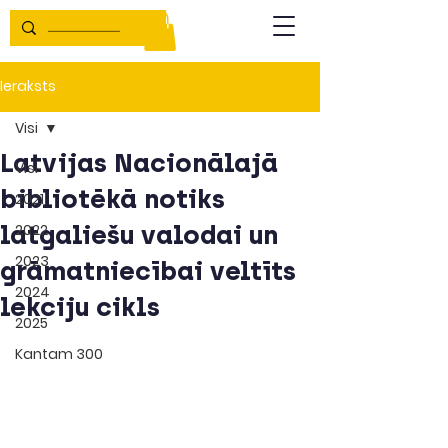
Ieraksts
Visi
Latvijas Nacionālajā
Visi
bibliotēkā notiks
2021
latgaliešu valodai un
2022
2023
grāmatniecībai veltīts
2024
lekciju cikls
2025
Kantam 300