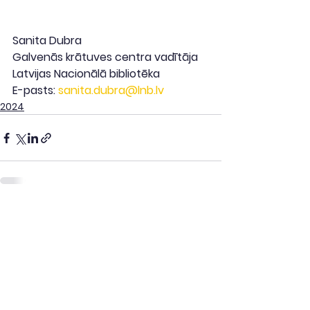
Sanita Dubra
Galvenās krātuves centra vadītāja
Latvijas Nacionālā bibliotēka
E-pasts: 
sanita.dubra@lnb.lv
2024
Skatīt visu
Saistītie ieraksti