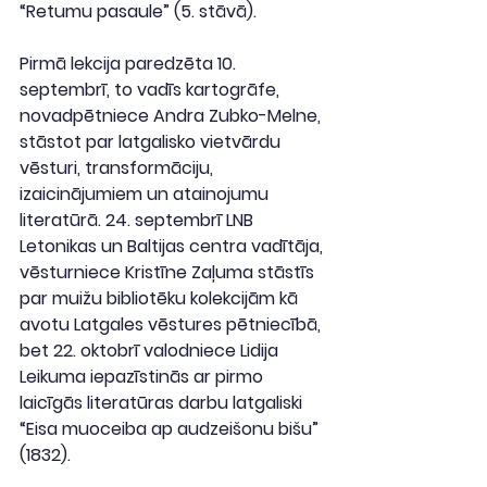
“Retumu pasaule” (5. stāvā).
Pirmā lekcija paredzēta 10. 
septembrī, to vadīs kartogrāfe, 
novadpētniece Andra Zubko-Melne, 
stāstot par latgalisko vietvārdu 
vēsturi, transformāciju, 
izaicinājumiem un atainojumu 
literatūrā. 24. septembrī LNB 
Letonikas un Baltijas centra vadītāja, 
vēsturniece Kristīne Zaļuma stāstīs 
par muižu bibliotēku kolekcijām kā 
avotu Latgales vēstures pētniecībā, 
bet 22. oktobrī valodniece Lidija 
Leikuma iepazīstinās ar pirmo 
laicīgās literatūras darbu latgaliski 
“Eisa muoceiba ap audzeišonu bišu” 
(1832).