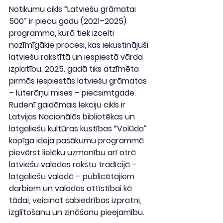
Notikumu cikls “Latviešu grāmatai 
500” ir piecu gadu (2021–2025) 
programma, kurā tiek izcelti 
nozīmīgākie procesi, kas iekustinājuši 
latviešu rakstītā un iespiestā vārda 
izplatību. 2025. gadā tiks atzīmēta 
pirmās iespiestās latviešu grāmatas 
– luterāņu mises – piecsimtgade. 
Rudenī gaidāmais lekciju cikls ir 
Latvijas Nacionālās bibliotēkas un 
latgaliešu kultūras kustības “Volūda” 
kopīga ideja pasākumu programmā 
pievērst lielāku uzmanību arī otrā 
latviešu valodas rakstu tradīcijā – 
latgaliešu valodā – publicētajiem 
darbiem un valodas attīstībai kā 
tādai, veicinot sabiedrības izpratni, 
izglītošanu un zināšanu pieejamību.