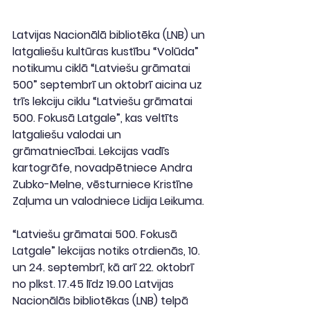
Latvijas Nacionālā bibliotēka (LNB) un 
latgaliešu kultūras kustību “Volūda” 
notikumu ciklā “Latviešu grāmatai 
500” septembrī un oktobrī aicina uz 
trīs lekciju ciklu “Latviešu grāmatai 
500. Fokusā Latgale”, kas veltīts 
latgaliešu valodai un 
grāmatniecībai. Lekcijas vadīs 
kartogrāfe, novadpētniece Andra 
Zubko-Melne, vēsturniece Kristīne 
Zaļuma un valodniece Lidija Leikuma.
“Latviešu grāmatai 500. Fokusā 
Latgale” lekcijas notiks otrdienās, 10. 
un 24. septembrī, kā arī 22. oktobrī 
no plkst. 17.45 līdz 19.00 Latvijas 
Nacionālās bibliotēkas (LNB) telpā 