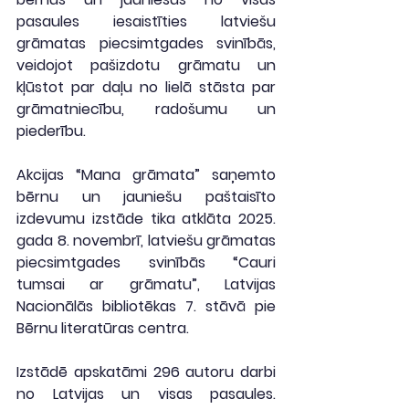
pasaules iesaistīties latviešu 
grāmatas piecsimtgades svinībās, 
veidojot pašizdotu grāmatu un 
kļūstot par daļu no lielā stāsta par 
grāmatniecību, radošumu un 
piederību.
Akcijas “Mana grāmata” saņemto 
bērnu un jauniešu paštaisīto 
izdevumu izstāde tika atklāta 2025. 
gada 8. novembrī, latviešu grāmatas 
piecsimtgades svinībās “Cauri 
tumsai ar grāmatu”, Latvijas 
Nacionālās bibliotēkas 7. stāvā pie 
Bērnu literatūras centra.
Izstādē apskatāmi 296 autoru darbi 
no Latvijas un visas pasaules. 