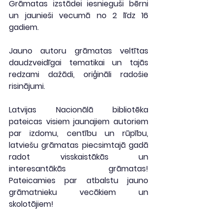
Grāmatas izstādei iesnieguši bērni 
un jaunieši vecumā no 2 līdz 16 
gadiem.
Jauno autoru grāmatas veltītas 
daudzveidīgai tematikai un tajās 
redzami dažādi, oriģināli radošie 
risinājumi.
Latvijas Nacionālā bibliotēka 
pateicas visiem jaunajiem autoriem 
par izdomu, centību un rūpību, 
latviešu grāmatas piecsimtajā gadā 
radot visskaistākās un 
interesantākās grāmatas! 
Pateicamies par atbalstu jauno 
grāmatnieku vecākiem un 
skolotājiem!