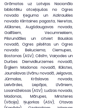
Grāmatas uz Latvijas Nacionālo 
bibliotēku atceļojušas no Ogres 
novada Ķeguma un Aizkraukles 
novada Klintaines pagasta, Neretas, 
Alūksnes, Augšdaugavas novada, 
Gailīšiem, Vecumniekiem, 
Pilsrundāles un citviet Bauskas 
novadā, Ogres pilsētas un Ogres 
novada Bekuciema, Ciemupes,  
Bostonas (ASV), Cēsīm, Vaiņodes un 
Durbes Dienvidkurzemes novadā, 
Ērgļiem Madonas novadā, Ilūkstes, 
Jaunsilavas Līvānu novadā, Jelgavas, 
Jūrmalas, Krāslavas novada, 
Lielvārdes, Liepājas, Līvāniem, 
Losandželosas (ASV), Ludzas novada, 
Madonas, Mārupes, Minsteres 
(Vācija), Ņujorkas (ASV), Otavas 
(Kanāda), Ozolniekiem Jelgavas 