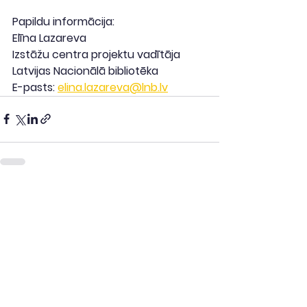
Papildu informācija:
Elīna Lazareva
Izstāžu centra projektu vadītāja
Latvijas Nacionālā bibliotēka
E-pasts: 
elina.lazareva@lnb.lv
Skatīt visu
Saistītie ieraksti