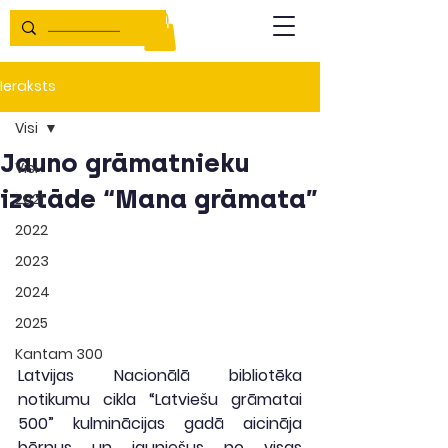
Ieraksts
Visi
Jauno grāmatnieku
Visi
izstāde “Mana grāmata”
2021
2022
2023
2024
2025
Kantam 300
Latvijas Nacionālā bibliotēka 
notikumu cikla “Latviešu grāmatai 
500” kulminācijas gadā aicināja 
bērnus un jauniešus no visas 