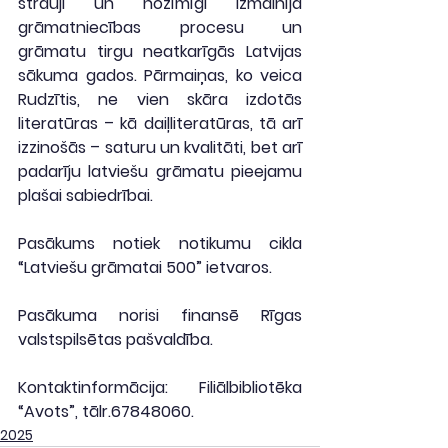
strauji un nozīmīgi izmainīja 
grāmatniecības procesu un 
grāmatu tirgu neatkarīgās Latvijas 
sākuma gados. Pārmaiņas, ko veica 
Rudzītis, ne vien skāra izdotās 
literatūras – kā daiļliteratūras, tā arī 
izzinošās – saturu un kvalitāti, bet arī 
padarīju latviešu grāmatu pieejamu 
plašai sabiedrībai.
Pasākums notiek notikumu cikla 
“Latviešu grāmatai 500” ietvaros.
Pasākuma norisi finansē Rīgas 
valstspilsētas pašvaldība.
Kontaktinformācija: Filiālbibliotēka 
“Avots”, tālr.67848060.
2025