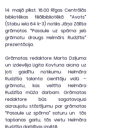
14. maijā plkst. 16.00 Rīgas Centrālās 
bibliotēkas filiālbibliotēkā “Avots” 
(Stabu iela 64 k-3) notiks Jāņa Zālīša 
grāmatas “Pasaule uz spārna jeb 
grāmatu draugs Helmārs Rudzītis” 
prezentācija.
Grāmatas redaktore Marta Dziļuma 
un izdevēja Ligita Kovtuna aicina uz 
ļoti gaidītu notikumu Helmāra 
Rudzīša talanta cienītāju vidū – 
grāmatu, kas veltīta Helmāra 
Rudzīša mūža darbam. Grāmatas 
redaktore būs sagatavojusi 
aizraujošu stāstījumu par grāmatas 
“Pasaule uz spārna” saturu un  tās 
tapšanas gaitu, tās vietu Helmāra 
Rudzīša darbības izpētē.