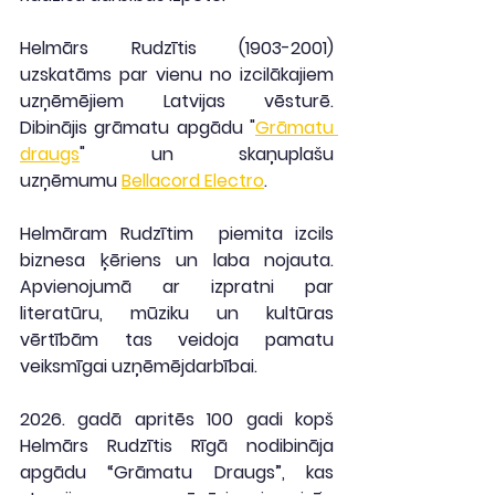
Helmārs Rudzītis (1903-2001) 
uzskatāms par vienu no izcilākajiem 
uzņēmējiem Latvijas vēsturē. 
Dibinājis grāmatu apgādu "
Grāmatu 
draugs
" un skaņuplašu 
uzņēmumu 
Bellacord Electro
. 
Helmāram Rudzītim  piemita izcils 
biznesa ķēriens un laba nojauta. 
Apvienojumā ar izpratni par 
literatūru, mūziku un kultūras 
vērtībām tas veidoja pamatu 
veiksmīgai uzņēmējdarbībai.
2026. gadā apritēs 100 gadi kopš 
Helmārs Rudzītis Rīgā nodibināja 
apgādu “Grāmatu Draugs”, kas 