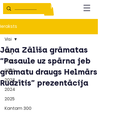
Ieraksts
Visi
Jāņa Zālīša grāmatas
Visi
“Pasaule uz spārna jeb
2021
grāmatu draugs Helmārs
2022
2023
Rudzītis” prezentācija
2024
2025
Kantam 300