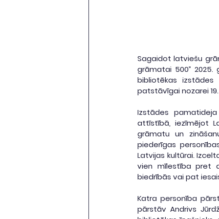
Sagaidot latviešu grām
grāmatai 500” 2025. g
bibliotēkas izstādes 
patstāvīgai nozarei 19
Izstādes pamatideja
attīstībā, iezīmējot 
grāmatu un zināšanu
piederīgas personības
Latvijas kultūrai. Izc
vien mīlestība pret 
biedrībās vai pat iesai
Katra personība pārst
pārstāv Andrivs Jūrdž