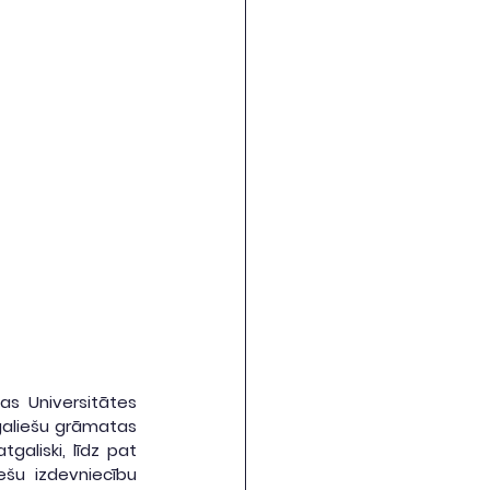
as Universitātes 
galiešu grāmatas 
aliski, līdz pat 
ešu izdevniecību 