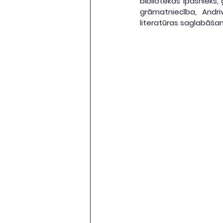
bibliotēkas īpašnieks,
grāmatniecība, Andr
literatūras saglabāšanu