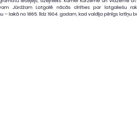
 grāmatu iesējējs, dzejnieks. Kamēr Kurzemē un Vidzemē attī
ivam Jūrdžam Latgalē nācās cīnīties par latgaliešu rak
 – laikā no 1865. līdz 1904. gadam, kad valdīja pilnīgs latīņu b