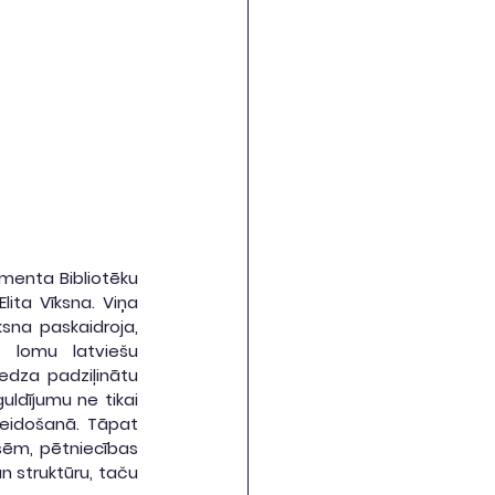
menta Bibliotēku 
ita Vīksna. Viņa 
sna paskaidroja, 
 lomu latviešu 
edza padziļinātu 
ldījumu ne tikai 
veidošanā. Tāpat 
sēm, pētniecības 
 struktūru, taču 