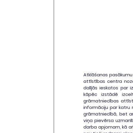
Atklāšanas pasākumu t
attīstības centra noz
dalījās ieskatos par i
kāpēc izstādē izcel
grāmatniecības attīst
informāciju par katru
grāmatniecībā, bet ar
viņa pievērsa uzmanīb
darba apjomam, kā arī 