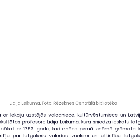
Lidija Leikuma. Foto: Rēzeknes Centrālā bibliotēka
 lekciju uzstājās valodniece, kultūrvēsturniece un Latvij
kultātes profesore Lidija Leikuma, kura sniedza ieskatu lat
, sākot ar 1753. gadu, kad iznāca pirmā zināmā grāmata latg
īja par latgaliešu valodas izcelsmi un attīstību, latgali