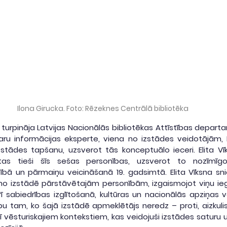
Ilona Girucka. Foto: Rēzeknes Centrālā bibliotēka
urpināja Latvijas Nacionālās bibliotēkas Attīstības departa
aru informācijas eksperte, viena no izstādes veidotājām, El
zstādes tapšanu, uzsverot tās konceptuālo ieceri. Elita Vīk
tas tieši šīs sešas personības, uzsverot to nozīmīgo
ībā un pārmaiņu veicināšanā 19. gadsimtā. Elita Vīksna sni
 no izstādē pārstāvētajām personībām, izgaismojot viņu iegu
ī sabiedrības izglītošanā, kultūras un nacionālās apziņas 
u tam, ko šajā izstādē apmeklētājs neredz – proti, aizkuli
vēsturiskajiem kontekstiem, kas veidojuši izstādes saturu un