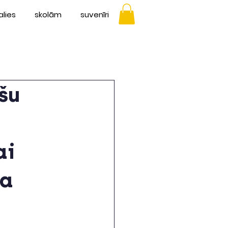
alies
skolām
suvenīri
šu
ai
na