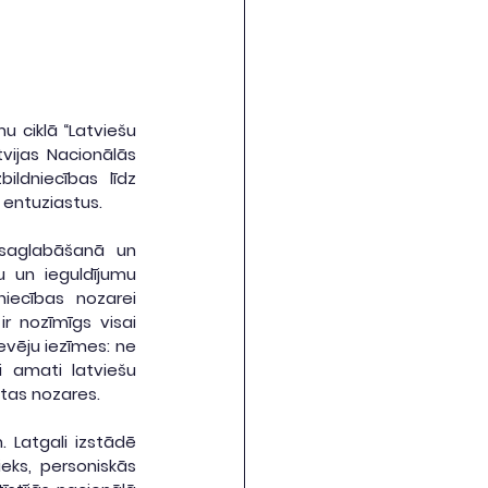
 ciklā “Latviešu 
ijas Nacionālās 
ildniecības līdz 
 entuziastus.
saglabāšanā un 
 un ieguldījumu 
ecības nozarei 
r nozīmīgs visai 
evēju iezīmes: ne 
 amati latviešu 
citas nozares.
 Latgali izstādē 
eks, personiskās 