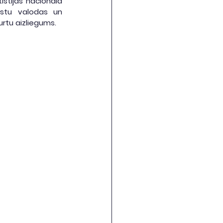
stījās nacionālā 
stu valodas un 
urtu aizliegums.