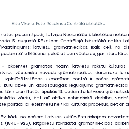
Elita Vīksna. Foto: Rēzeknes Centrālā bibliotēka
atas piecsimtgadi, Latvijas Nacionālās bibliotēkas notikumu
ada 5. augustā Rēzeknes Centrālajā bibliotēkā notika Latv
“Paātrinājums: latviešu grāmatniecības īsais ceļš no aizb
. gadsimtā” atklāšana, pulcējot gan vēstures, gan literatūras
 – akcentēt grāmatas nozīmi latviešu rakstu kultūras 
Latvijas vēsturisko novadu grāmatniecības darbinieku lomu
 izplatībā.Izstādes uzmanības centrā ir sešas grāmatni
, kuru dzīve un daudzpusīgais ieguldījums grāmatniecībā i
eltas tām piemītošās tipiskās 19. gadsimta latviešu grāmatizd
drukāto vārdu, bet arī aktīva sabiedriskā darbība, vadoši
ste politikā, lai ietekmētu ne tikai kultūras procesus, bet arī 
āv kādu no sešiem Latvijas kultūrvēsturiskajiem novadiem.
s (1845–1925), latgaliešu rokraksta grāmatniecības darbini