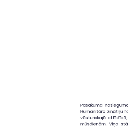
Pasākuma noslēgumā ar
Humanitāro zinātņu fa
vēsturiskajā attīstībā
mūsdienām. Viņa stāst