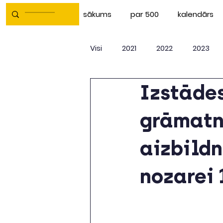
sākums
par 500
kalendārs
Visi
2021
2022
2023
Izstādes
grāmatni
aizbildn
nozarei 