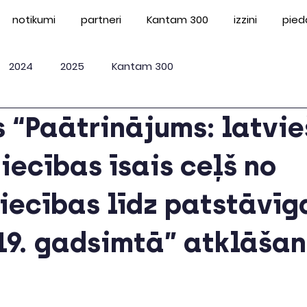
notikumi
partneri
Kantam 300
izzini
pied
2024
2025
Kantam 300
 “Paātrinājums: latvie
ecības īsais ceļš no
iecības līdz patstāvīg
19. gadsimtā” atklāša