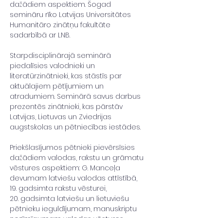
dažādiem aspektiem. Šogad 
semināru rīko Latvijas Universitātes 
Humanitāro zinātņu fakultāte 
sadarbībā ar LNB.
Starpdisciplinārajā seminārā 
piedalīsies valodnieki un 
literatūrzinātnieki, kas stāstīs par 
aktuālajiem pētījumiem un 
atradumiem. Seminārā savus darbus 
prezentēs zinātnieki, kas pārstāv 
Latvijas, Lietuvas un Zviedrijas 
augstskolas un pētniecības iestādes.
Priekšlasījumos pētnieki pievērsīsies 
dažādiem valodas, rakstu un grāmatu 
vēstures aspektiem: G. Manceļa 
devumam latviešu valodas attīstībā, 
19. gadsimta rakstu vēsturei,  
20. gadsimta latviešu un lietuviešu 
pētnieku ieguldījumam, manuskriptu 