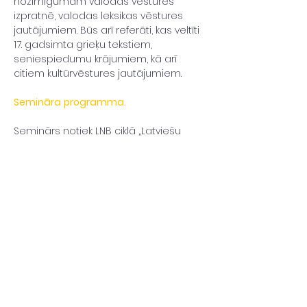
nozīmīgumam valodas vēstures 
izpratnē, valodas leksikas vēstures 
jautājumiem. Būs arī referāti, kas veltīti 
17. gadsimta grieķu tekstiem, 
seniespiedumu krājumiem, kā arī 
citiem kultūrvēstures jautājumiem.
Semināra
programma.
Seminārs notiek LNB ciklā „Latviešu 
grāmatai 500”. Daudzveidīgā 
pasākumu programma par godu 
pirmajam latviešu valodā 
iespiestajam tekstam (1525) norisinās 
no 2021. līdz…
Uzzini vairāk