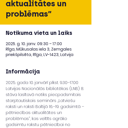
aktualitātes un
problēmas”
Notikuma vieta un laiks
2025. g. 10. janv. 09:30 – 17:00
Rīga, Mūkusalas iela 3, Zemgales
priekšpilsēta, Rīga, LV-1423, Latvija
Informācija
2025. gada 10. janvārī plkst. 9.30–17.00 
Latvijas Nacionālās bibliotēkas (LNB) 8. 
stāva lasītavā notiks piecpadsmitais 
starptautiskais seminārs „Latviešu 
raksti un raksti Baltijā 16.–19. gadsimtā – 
pētniecības aktualitātes un 
problēmas”, kas veltīts agrāko 
gadsimtu rakstu pētniecībai no 