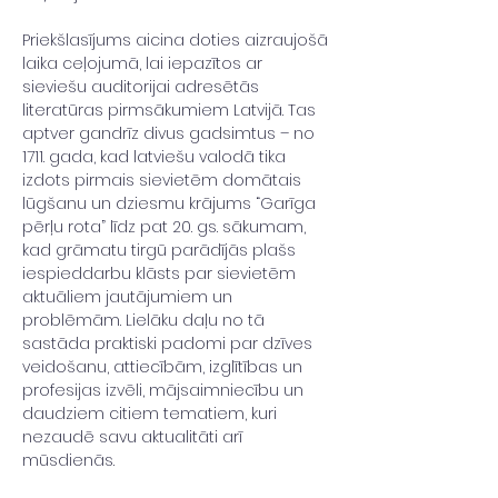
Priekšlasījums aicina doties aizraujošā 
laika ceļojumā, lai iepazītos ar 
sieviešu auditorijai adresētās 
literatūras pirmsākumiem Latvijā. Tas 
aptver gandrīz divus gadsimtus – no 
1711. gada, kad latviešu valodā tika 
izdots pirmais sievietēm domātais 
lūgšanu un dziesmu krājums “Garīga 
pērļu rota” līdz pat 20. gs. sākumam, 
kad grāmatu tirgū parādījās plašs 
iespieddarbu klāsts par sievietēm 
aktuāliem jautājumiem un 
problēmām. Lielāku daļu no tā 
sastāda praktiski padomi par dzīves 
veidošanu, attiecībām, izglītības un 
profesijas izvēli, mājsaimniecību un 
daudziem citiem tematiem, kuri 
nezaudē savu aktualitāti arī 
mūsdienās.