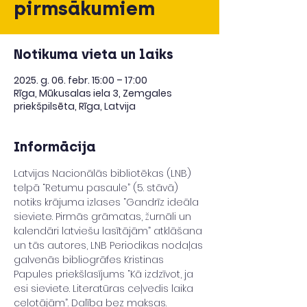
pirmsākumiem
Notikuma vieta un laiks
2025. g. 06. febr. 15:00 – 17:00
Rīga, Mūkusalas iela 3, Zemgales
priekšpilsēta, Rīga, Latvija
Informācija
Latvijas Nacionālās bibliotēkas (LNB) 
telpā “Retumu pasaule” (5. stāvā) 
notiks krājuma izlases “Gandrīz ideāla 
sieviete. Pirmās grāmatas, žurnāli un 
kalendāri latviešu lasītājām” atklāšana 
un tās autores, LNB Periodikas nodaļas 
galvenās bibliogrāfes Kristinas 
Papules priekšlasījums “Kā izdzīvot, ja 
esi sieviete. Literatūras ceļvedis laika 
ceļotājām”. Dalība bez maksas.