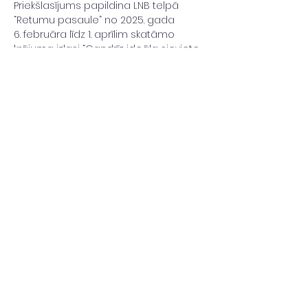
Priekšlasījums papildina LNB telpā 
“Retumu pasaule” no 2025. gada 
6. februāra līdz 1. aprīlim skatāmo 
krājuma izlasi “Gandrīz ideāla sieviete. 
Pirmās grāmatas, žurnāli…
Uzzini vairāk