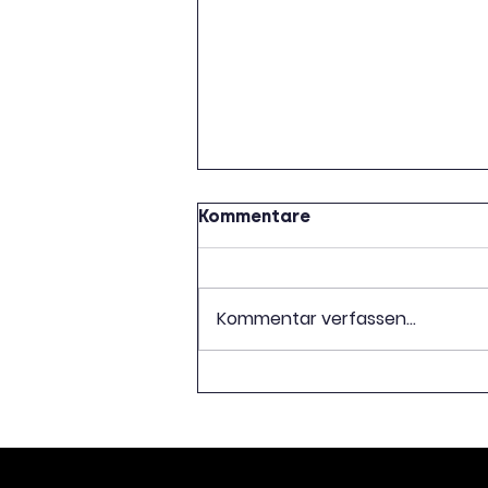
Kommentare
Kommentar verfassen...
Wir suchen seltene
Exemplare von Büchern,
die wir der Lettischen
Nationalbibliothek
spenden möchten!