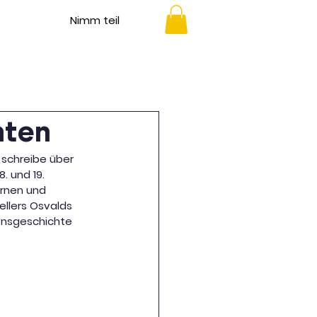
Nimm teil
hten
 schreibe über 
. und 19. 
ernen und 
ellers Osvalds 
ensgeschichte 