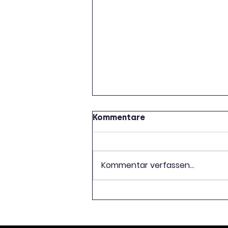
Kommentare
Kommentar verfassen...
Wir suchen seltene
Exemplare von Büchern,
die wir der Lettischen