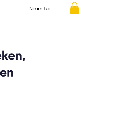
Nimm teil
eken,
ten