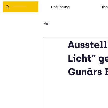
Einführung
Übe
Visi
Ausstell
Licht” 
Gunārs B