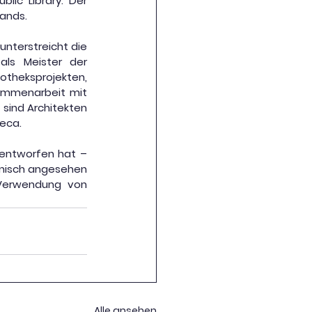
lic Library. Der 
lands.
nterstreicht die 
ls Meister der 
theksprojekten, 
ammenarbeit mit 
sind Architekten 
ņeca.
 entworfen hat – 
konisch angesehen 
 Verwendung von 
Alle ansehen