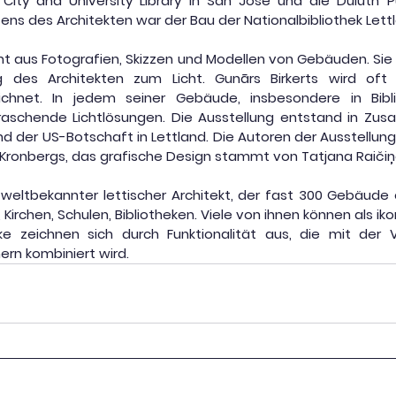
 City and University Library in San Jose und die Duluth Pub
ns des Architekten war der Bau der Nationalbibliothek Lett
t aus Fotografien, Skizzen und Modellen von Gebäuden. Sie u
 des Architekten zum Licht. Gunārs Birkerts wird oft a
eichnet. In jedem seiner Gebäude, insbesondere in Biblio
raschende Lichtlösungen. Die Ausstellung entstand in Zus
nd der US-Botschaft in Lettland. Die Autoren der Ausstellung 
s Kronbergs, das grafische Design stammt von Tatjana Raiči
in weltbekannter lettischer Architekt, der fast 300 Gebäude
 Kirchen, Schulen, Bibliotheken. Viele von ihnen können als i
ke zeichnen sich durch Funktionalität aus, die mit der
rn kombiniert wird.