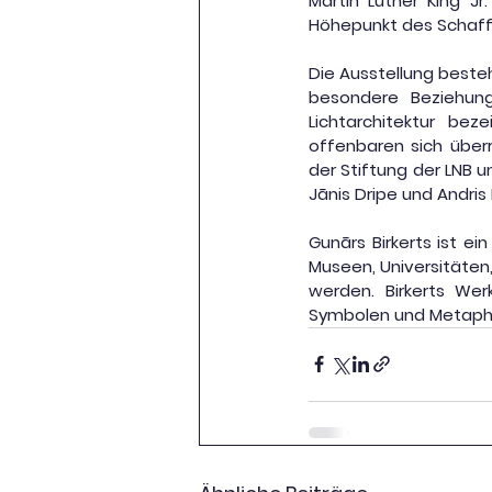
Martin Luther King Jr.
Höhepunkt des Schaffe
Die Ausstellung besteh
besondere Beziehung
Lichtarchitektur bez
offenbaren sich über
der Stiftung der LNB u
Jānis Dripe und Andri
Gunārs Birkerts ist e
Museen, Universitäten,
werden. Birkerts Wer
Symbolen und Metaphe