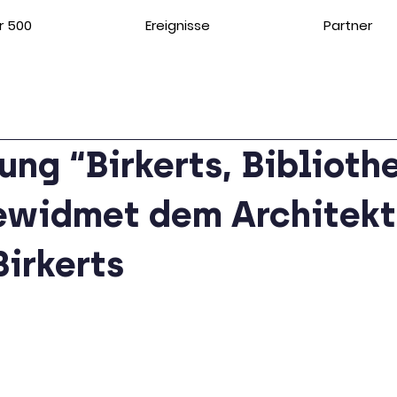
r 500
Ereignisse
Partner
ung “Birkerts, Biblioth
gewidmet dem Architek
irkerts