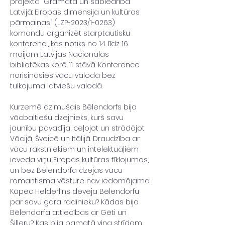
projekta “Grāmata un sabiedrība 
Latvijā: Eiropas dimensija un kultūras 
pārmaiņas” (LZP-2023/1-0263) 
komandu organizēt starptautisku 
konferenci, kas notiks no 14. līdz 16. 
maijam Latvijas Nacionālās 
bibliotēkas korē 11. stāvā. Konference 
norisināsies vācu valodā bez 
tulkojuma latviešu valodā.
Kurzemē dzimušais Bēlendorfs bija 
vācbaltiešu dzejnieks, kurš savu 
jaunību pavadīja, ceļojot un strādājot 
Vācijā, Šveicē un Itālijā. Draudzība ar 
vācu rakstniekiem un intelektuāļiem 
ieveda viņu Eiropas kultūras tīklojumos, 
un bez Bēlendorfa dzejas vācu 
romantisma vēsture nav iedomājama.
Kāpēc Helderlīns dēvēja Bēlendorfu 
par savu gara radinieku? Kādas bija 
Bēlendorfa attiecības ar Gēti un 
Šilleru? Kas bija pamatā viņa strīdam 