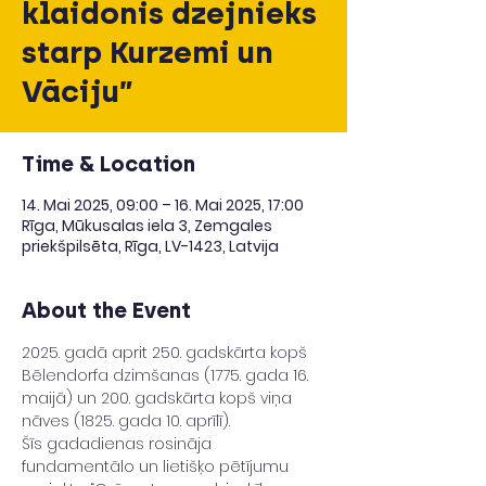
klaidonis dzejnieks
starp Kurzemi un
Vāciju”
Time & Location
14. Mai 2025, 09:00 – 16. Mai 2025, 17:00
Rīga, Mūkusalas iela 3, Zemgales
priekšpilsēta, Rīga, LV-1423, Latvija
About the Event
2025. gadā aprit 250. gadskārta kopš 
Bēlendorfa dzimšanas (1775. gada 16. 
maijā) un 200. gadskārta kopš viņa 
nāves (1825. gada 10. aprīlī).
Šīs gadadienas rosināja 
fundamentālo un lietišķo pētījumu 