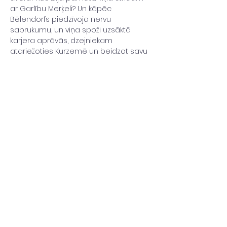
ar Garlību Merķeli? Un kāpēc 
Bēlendorfs piedzīvoja nervu 
sabrukumu, un viņa spoži uzsāktā 
karjera aprāvās, dzejniekam 
atgriežoties Kurzemē un beidzot savu 
dzīvi traģēdijā? Uz šiem un citiem 
jautājumiem…
Read More >